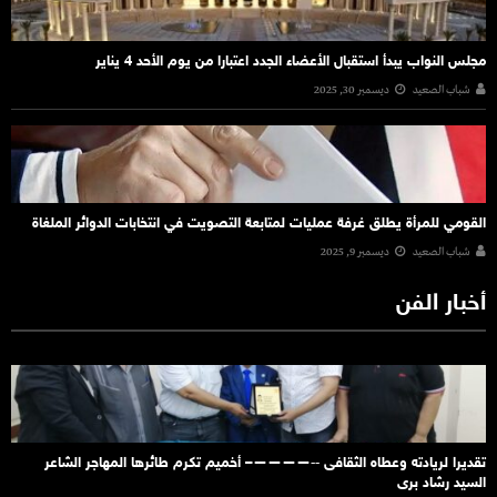
مجلس النواب يبدأ استقبال الأعضاء الجدد اعتبارا من يوم الأحد 4 يناير
شباب الصعيد
ديسمبر 30, 2025
القومي للمرأة يطلق غرفة عمليات لمتابعة التصويت في انتخابات الدوائر الملغاة
شباب الصعيد
ديسمبر 9, 2025
أخبار الفن
تقديرا لريادته وعطاه الثقافى ‐‐————– أخميم تكرم طائرها المهاجر الشاعر
السيد رشاد برى