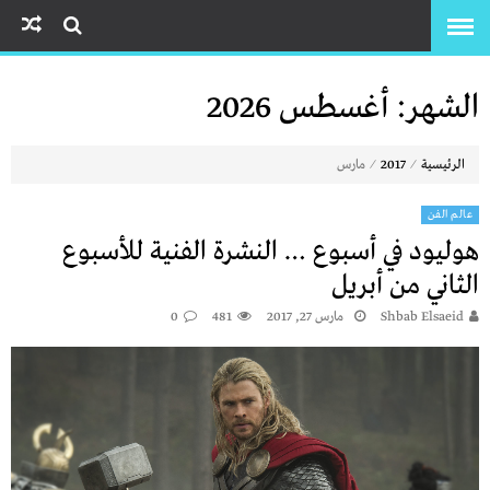
الشهر:
أغسطس 2026
⁄
⁄
الرئيسية
2017
مارس
عالم الفن
هوليود في أسبوع … النشرة الفنية للأسبوع
الثاني من أبريل
Shbab Elsaeid
مارس 27, 2017
481
0