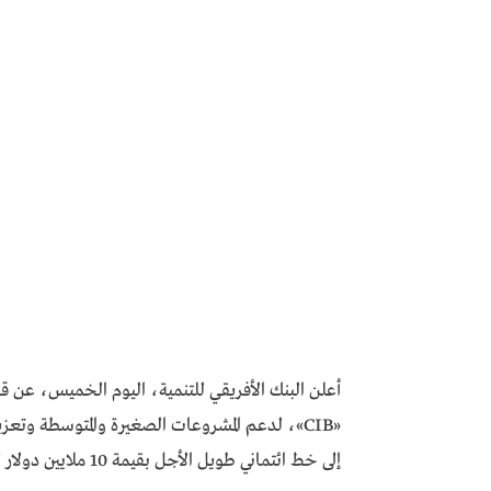
«CIB»، لدعم المشروعات الصغيرة والمتوسطة وتعز
إلى خط ائتماني طويل الأجل بقيمة 10 ملايين دولار لأجل 10 سنوات، وقرض ثانوي بمبلغ 90 مليون دولار