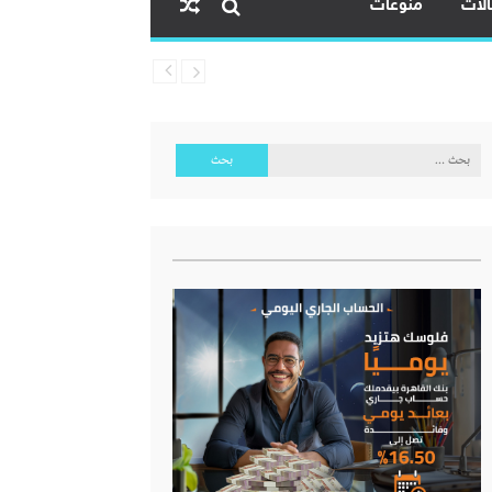
لات
منوعات
عي القادم
البحث
عن:
عي القادم