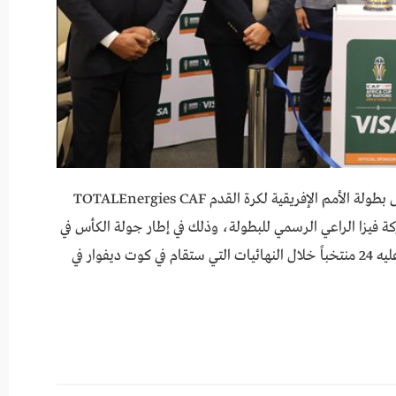
استضاف البنك الأهلي المصري، بمقره الرئيسي، كأس بطولة الأمم الإفريقية لكرة القدم TOTALEnergies CAF
AF، بالتعاون مع شركة فيزا الراعي الرسمي للبطولة، وذلك في إطار جولة الكأس في
مصر للنسخة الأصلية من الكأس، الذي سيتنافس عليه 24 منتخباً خلال النهائيات التي ستقام في كوت ديفوار في