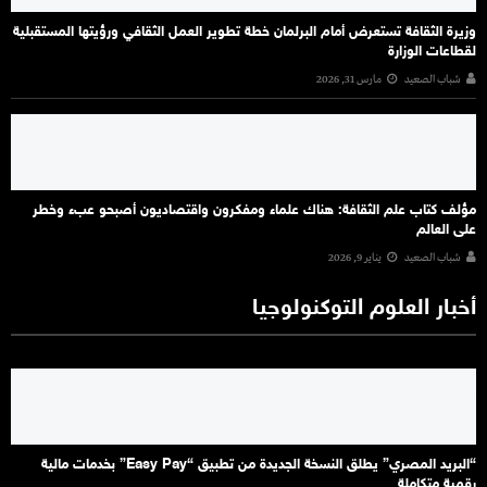
وزيرة الثقافة تستعرض أمام البرلمان خطة تطوير العمل الثقافي ورؤيتها المستقبلية
لقطاعات الوزارة
شباب الصعيد
مارس 31, 2026
مؤلف كتاب علم الثقافة: هناك علماء ومفكرون واقتصاديون أصبحو عبء وخطر
على العالم
شباب الصعيد
يناير 9, 2026
أخبار العلوم التوكنولوجيا
“البريد المصري” يطلق النسخة الجديدة من تطبيق “Easy Pay” بخدمات مالية
رقمية متكاملة