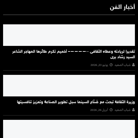
أخبار الفن
تقديرا لريادته وعطاه الثقافى ‐‐————– أخميم تكرم طائرها المهاجر الشاعر
السيد رشاد برى
شباب الصعيد
يونيو 23, 2026
وزيرة الثقافة تبحث مع صُنّاع السينما سبل تطوير الصناعة وتعزيز تنافسيتها
شباب الصعيد
أبريل 26, 2026