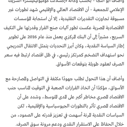
وأضاف أبو النجا – بحسب وكالة «إكسلانت كوميونيكيشنز» الشريك
الإعلامي للجمعية – أن الاقتصاد العالمي والإقليمي شهد تطورات غير
مسبوقة تجاوزت التقديرات التقليدية، إلا أن استجابة المؤسسات
الاقتصادية المصرية عكست تطور آليات صنع القرار وقدرتها على التكيف
السريع، مشيراً إلى أن البنك المركزي يعمل منذ عام 2016 على تطوير
إطار السياسة النقدية، وكان أبرز التحديات يتمثل الانتقال التدريجي
نحو استهداف التضخم كمرتكز رئيسي، في ظل اقتصاد ارتبط فيه سعر
الصرف لعقود طويلة بتوقعات الأسواق.
وأضاف أن هذا التحول تطلب جهودًا مكثفة في التواصل والمصارحة مع
الأسواق، مؤكدًا أن اتخاذ القرارات الصعبة في التوقيت المناسب جنب
الاقتصاد المصري مخاطر أكبر على المدى المتوسط، وشدد على أن
الاقتصاد المصري تأثر بالتطورات الجيوسياسية والإقليمية، لكن
السياسات النقدية المرنة أسهمت في تعزيز قدرته على الصمود، من
خلال الحفاظ على الاستقرار النقدي ودعم مرونة سوق الصرف.