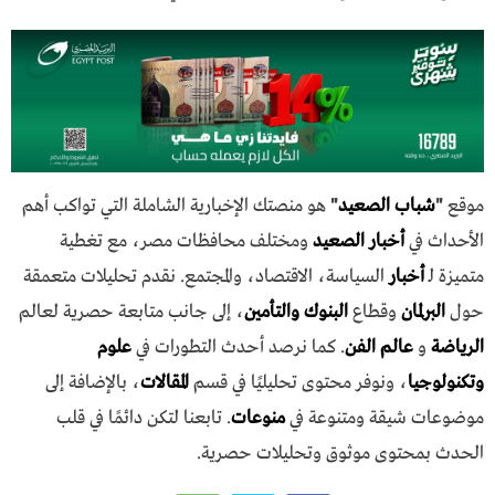
موقع
"
شباب الصعيد
"
هو منصتك الإخبارية الشاملة التي تواكب أهم
الأحداث في
أخبار الصعيد
ومختلف محافظات مصر، مع تغطية
متميزة لـ
أخبار
السياسة، الاقتصاد، والمجتمع. نقدم تحليلات متعمقة
حول
البرلمان
وقطاع
البنوك والتأمين
، إلى جانب متابعة حصرية لعالم
الرياضة
و
عالم الفن
. كما نرصد أحدث التطورات في
علوم
وتكنولوجيا
، ونوفر محتوى تحليليًا في قسم
المقالات
، بالإضافة إلى
موضوعات شيقة ومتنوعة في
منوعات
. تابعنا لتكن دائمًا في قلب
الحدث بمحتوى موثوق وتحليلات حصرية.