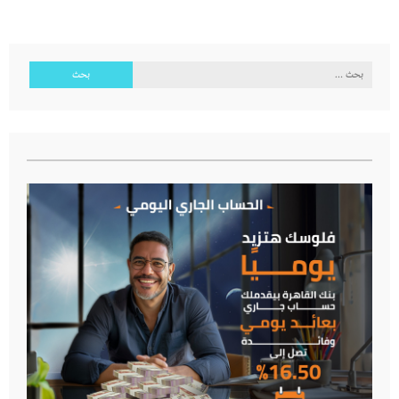
البحث
عن: