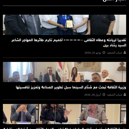
تقديرا لريادته وعطاه الثقافى ‐‐————– أخميم تكرم طائرها المهاجر الشاعر
السيد رشاد برى
شباب الصعيد
يونيو 23, 2026
وزيرة الثقافة تبحث مع صُنّاع السينما سبل تطوير الصناعة وتعزيز تنافسيتها
شباب الصعيد
أبريل 26, 2026