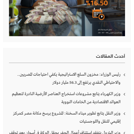
أحدث المقالات
رئيس الوزراء: مخزون السلع الاستراتيجية يكفي احتياجات المصريين..
والاحتياطي النقدي يرتفع إلى 56.3 مليار دولار
وزير الكهرباء يتابع مشروعات استخراج العناصر الأرضية النادرة لتعظيم
العوائد الاقتصادية من الخامات النووية
وزير النقل يتابع تطوير ميناء السخنة: المشروع يرسخ مكانة مصر كمركز
إقليمي للنقل واللوجستيات
وزير البترول يتفقد استئناف أعمال الحفر بحقل البركة في أسوان بعد توقف