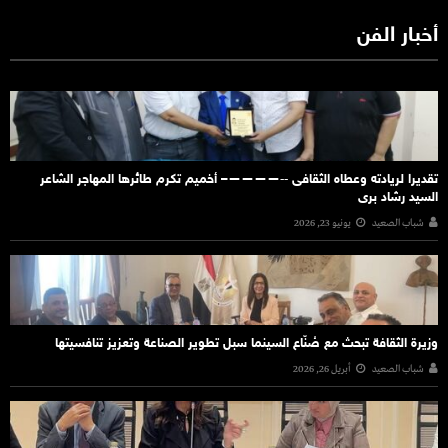
أخبار الفن
تقديرا لريادته وعطاه الثقافى ‐‐————– أخميم تكرم طائرها المهاجر الشاعر
السيد رشاد برى
شباب الصعيد
يونيو 23, 2026
وزيرة الثقافة تبحث مع صُنّاع السينما سبل تطوير الصناعة وتعزيز تنافسيتها
شباب الصعيد
أبريل 26, 2026