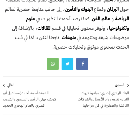
متميزة لـ
أخبار
السياسة، الاقتصاد، والمجتمع. نقدم تحليلات متعمقة
حول
البرلمان
وقطاع
البنوك والتأمين
، إلى جانب متابعة حصرية لعالم
الرياضة
و
عالم الفن
. كما نرصد أحدث التطورات في
علوم
وتكنولوجيا
، ونوفر محتوى تحليليًا في قسم
المقالات
، بالإضافة إلى
موضوعات شيقة ومتنوعة في
منوعات
. تابعنا لتكن دائمًا في قلب
الحدث بمحتوى موثوق وتحليلات حصرية.
تصفّح
السابق
التالي
المقالات
البنك المركزي المصري: مبادرة «رواد
العمده أحمد أحمد إسماعيل أبو
النيل» تدعم رواد الأعمال والشركات
كريشه يهنئ الرئيس السيسي والشعب
الناشئة والصغيرة في كل مراحلها
المصري بالعام الهجري الجديد