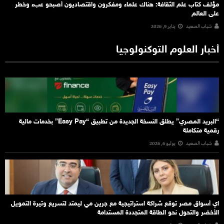
مؤلف كتاب علم الثقافة: هناك علماء ومفكرون واقتصاديون أصبحو عبء وخطر
على العالم
شباب الصعيد
يناير 9, 2026
أخبار العلوم التوكنولوجيا
“البريد المصري” يطلق النسخة الجديدة من تطبيق “Easy Pay” بخدمات مالية
رقمية متكاملة
شباب الصعيد
يوليو 6, 2026
اي أسواق مصر توقع شراكة استراتيجية مع جرين مي ليمتد لتسريع وتيرة التمويل
الأخضر والتحول نحو الطاقة المتجددة المستدامة