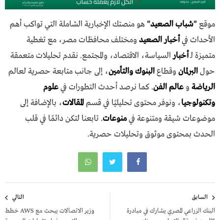
موقع
"
شباب الصعيد
"
هو منصتك الإخبارية الشاملة التي تواكب أهم
الأحداث في
أخبار الصعيد
ومختلف محافظات مصر، مع تغطية
متميزة لـ
أخبار
السياسة، الاقتصاد، والمجتمع. نقدم تحليلات متعمقة
حول
البرلمان
وقطاع
البنوك والتأمين
، إلى جانب متابعة حصرية لعالم
الرياضة
و
عالم الفن
. كما نرصد أحدث التطورات في
علوم
وتكنولوجيا
، ونوفر محتوى تحليليًا في قسم
المقالات
، بالإضافة إلى
موضوعات شيقة ومتنوعة في
منوعات
. تابعنا لتكن دائمًا في قلب
الحدث بمحتوى موثوق وتحليلات حصرية.
تصفّح
السابق
التالي
المقالات
البنك الزراعي المصري يشارك في مبادرة
وزير الاتصالات يبحث مع AWS خطط