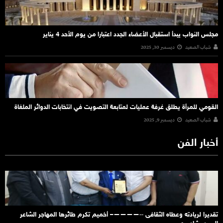
مجلس النواب يبدأ استقبال الأعضاء الجدد اعتبارا من يوم الأحد 4 يناير
شباب الصعيد
ديسمبر 30, 2025
القومي للمرأة يطلق غرفة عمليات لمتابعة التصويت في انتخابات الدوائر الملغاة
شباب الصعيد
ديسمبر 9, 2025
أخبار الفن
تقديرا لريادته وعطاه الثقافى ‐‐————– أخميم تكرم طائرها المهاجر الشاعر