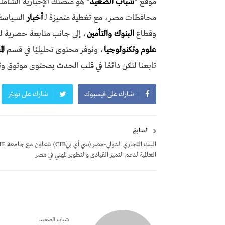
موقع
"
شباب الصعيد
"
هو منصتك الإخبارية الشاملة
محافظات مصر، مع تغطية متميزة لـ
أخبار
السياسة،
وقطاع
البنوك والتأمين
، إلى جانب متابعة حصرية ل
علوم وتكنولوجيا
، ونوفر محتوى تحليليًا في قسم
ال
تابعنا لتكن دائمًا في قلب الحدث بمحتوى موثوق و
شارك على فيسبوك
شارك على تويتر
تصفّح
السابق
المقالات
البنك التجاري الدولي-مصر (سي أي بيCIB) يتعاون مع
العالمية لدعم التميز القيادي والتطوير المهني في مصر
شباب الصعيد