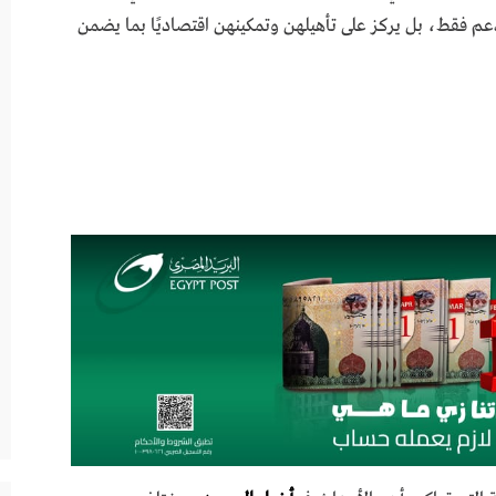
م فقط، بل يركز على تأهيلهن وتمكينهن اقتصاديًا بما يضمن