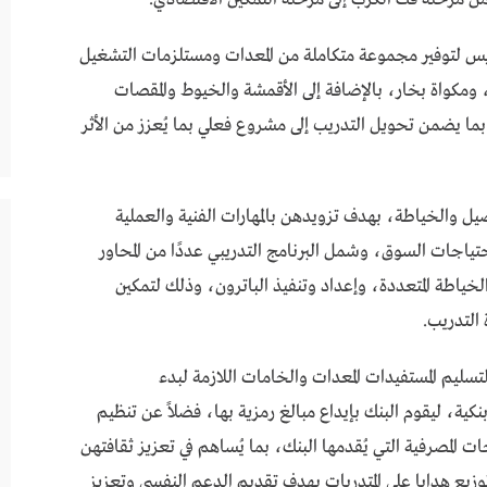
 لتوفير مجموعة متكاملة من المعدات ومستلزمات التشغيل
ومكواة بخار، بالإضافة إلى الأقمشة والخيوط والمقصات
ما يضمن تحويل التدريب إلى مشروع فعلي بما يُعزز من الأثر
ة 40 يومًا في مجال التفصيل والخياطة، بهدف تزويدهن بالمهارات الفنية والعملية
تياجات السوق، وشمل البرنامج التدريبي عددًا من المحاور
خياطة المتعددة، وإعداد وتنفيذ الباترون، وذلك لتمكين
 التدريب.
لتسليم المستفيدات المعدات والخامات اللازمة لبدء
ة، ليقوم البنك بإيداع مبالغ رمزية بها، فضلاً عن تنظيم
 المصرفية التي يُقدمها البنك، بما يُساهم في تعزيز ثقافتهن
توزيع هدايا على المتدربات بهدف تقديم الدعم النفسي وتعزيز