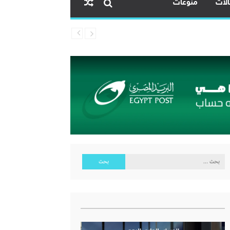
لات
منوعات
البحث
عن: