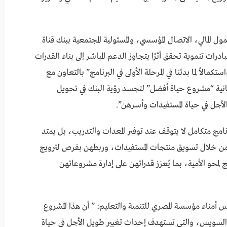
 المالي، الاتصال المؤسسي، والمسئولية المجتمعية ببنك قناة
ت تنموية تحقق أثرًا يتجاوز الدعم المباشر إلى بناء القدرات
الاً لما بدئنا في المرحلة الأولى في البرنامج” بالتعاون مع
ثانية “مشروع حياة أفضل” لتجسد رؤية البنك في تحويل
الأجل في حياة المستفيدات وأسرهن”.
نامج متكامل لا يتوقف عند توفير المعدات والتدريب، بل يمتد
 من خلال تسويق منتجات المستفيدات، وربطهن بفرص لترويج
ج لمحو الأمية، بما يُعزز قدراتهن على إدارة مشروعاتهن
ناء مؤسسة المصري للتنمية والتعليم: ” أن هذا المشروع
اة السويس، والتي تستهدف إحداث تغيير طويل الأجل في حياة