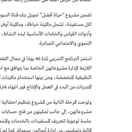
تضمن مشروع “حياة أفضل” تمويل بنك قناة السويس
لكل مستفيدة، تشمل ماكينة خياطة، وماكينة أوفر، 
وأدوات القياس والخامات الأساسية لبدء النشاط، ب
التنموي والاجتماعي للمبادرة.
استمر البرنامج التدريبي لمد
اللازمة لإدارة مشروعاتهن الخاصة بما يتوافق مع اح
التطبيقية المتخصصة، ومن بينها استخدام ماكينات ال
المتدربات من البدء في العمل والإنتاج فور انتهاء فترة
وتوجت المرحلة الثانية من المشروع بتنظيم احتفالية 
مشروعاتهن، إلى جانب تمكينهن من فتح حسابات بنكي
جلسة توعوية لتعريف المستفيدات بالخدمات والمنتجات
المالية وتمكينهن من إدارة أموالهن بسهولة. كما تم 