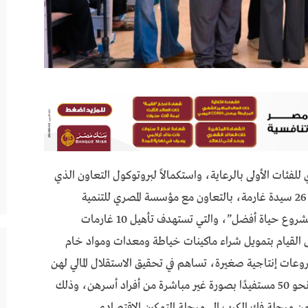
لفئات الأولى بالرعاية، واستكمالاً لبروتوكول التعاون الذي
موّله بنك قناة السويس العام الماضي لفك كرب عدد 26 سيدة غارمة، بالتعاون مع مؤسسة المصري للتنمية
والتعليم، أطلق البنك المرحلة الثانية من البرنامج “مشروع حياة أفضل”، والتي تستهدف تأهيل 10 غارمات
ل القيام بتمويل شراء ماكينات خياطة ومعدات ومواد خام
عات إنتاجية صغيرة، تساهم في تحقيق الاستقلال المالي لهن
ولأسرهن، ومن المتوقع أن يمتد أثر المشروع ليشمل نحو 50 مستفيدًا بصورة غير مباشرة من أفراد أسرهن، وذلك
ن مرحلة فك الكرب إلى مرحلة التمكين الاقتصادي.