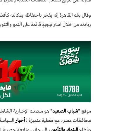
قدرته على تنويع مصادر التدفقات النقدية وتعزيز كفا
ريادته من خلال استراتيجيةٍ قائمة على النمو والتنو
موقع
"
شباب الصعيد
"
هو منصتك الإخبارية الشاملة
محافظات مصر، مع تغطية متميزة لـ
أخبار
السياسة،
وقطاع
البنوك والتأمين
، إلى جانب متابعة حصرية ل