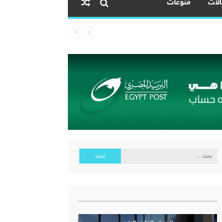
لات
منوعات
البحث
عن: