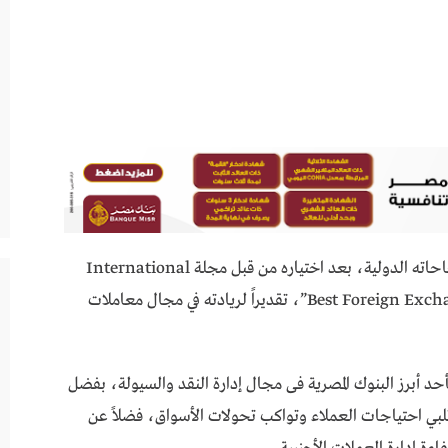
حقق بنك القاهرة إنجازاً جديداً يضاف إلى سجل نجاحاته الدولية، بعد اختياره من قبل مجلة International
Finance العالمية للفوز بجائزة “Best Foreign Exchange Bank 2025”، تقديراً لريادته في مجال معاملات
أحد أبرز البنوك المصرية فى مجال إدارة النقد والسيولة، بفضل
 تلبي احتياجات العملاء وتواكب تحولات الأسواق، فضلاً عن