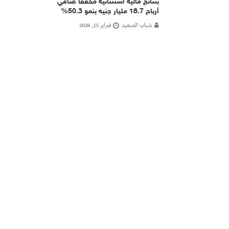
بنتائج مالية استثنائية مُحققاً صافي
أرباح 18.7 مليار جنيه بنمو 50.3%
شباب الصعيد
فبراير 15, 2026