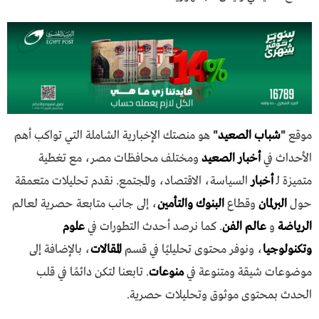
موقع
"
شباب الصعيد
"
هو منصتك الإخبارية الشاملة التي تواكب أهم
الأحداث في
أخبار الصعيد
ومختلف محافظات مصر، مع تغطية
متميزة لـ
أخبار
السياسة، الاقتصاد، والمجتمع. نقدم تحليلات متعمقة
حول
البرلمان
وقطاع
البنوك والتأمين
، إلى جانب متابعة حصرية لعالم
الرياضة
و
عالم الفن
. كما نرصد أحدث التطورات في
علوم
وتكنولوجيا
، ونوفر محتوى تحليليًا في قسم
المقالات
، بالإضافة إلى
موضوعات شيقة ومتنوعة في
منوعات
. تابعنا لتكن دائمًا في قلب
الحدث بمحتوى موثوق وتحليلات حصرية.