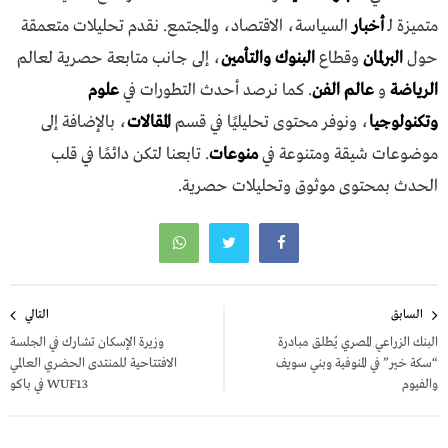
متميزة لـ
أخبار
السياسة، الاقتصاد، والمجتمع. نقدم تحليلات متعمقة
حول
البرلمان
وقطاع
البنوك والتأمين
، إلى جانب متابعة حصرية لعالم
الرياضة
و
عالم الفن
. كما نرصد أحدث التطورات في
علوم
وتكنولوجيا
، ونوفر محتوى تحليليًا في قسم
المقالات
، بالإضافة إلى
موضوعات شيقة ومتنوعة في
منوعات
. تابعنا لتكن دائمًا في قلب
الحدث بمحتوى موثوق وتحليلات حصرية.
تصفّح
السابق
التالي
المقالات
البنك الزراعي المصري يُطلق مبادرة
وزيرة الإسكان تشارك في الجلسة
“سكة خير” في المنوفية وبني سويف
الافتتاحية للمنتدى الحضري العالمي
والفيوم
WUF13 في باكو