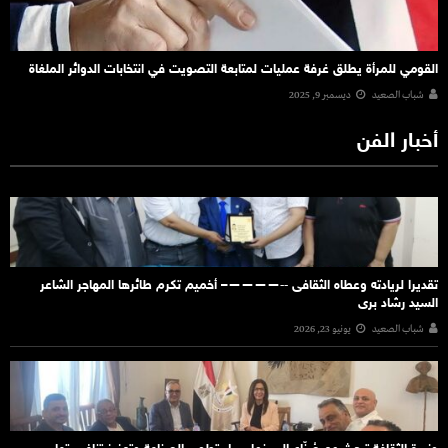
القومي للمرأة يطلق غرفة عمليات لمتابعة التصويت في انتخابات الدوائر الملغاة
شباب الصعيد
ديسمبر 9, 2025
أخبار الفن
تقديرا لريادته وعطاه الثقافى ‐‐————– أخميم تكرم طائرها المهاجر الشاعر
السيد رشاد برى
شباب الصعيد
يونيو 23, 2026