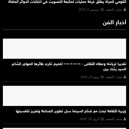
القومي للمرأة يطلق غرفة عمليات لمتابعة التصويت في انتخابات الدوائر الملغاة
شباب الصعيد
ديسمبر 9, 2025
أخبار الفن
تقديرا لريادته وعطاه الثقافى ‐‐————– أخميم تكرم طائرها المهاجر الشاعر
السيد رشاد برى
شباب الصعيد
يونيو 23, 2026
وزيرة الثقافة تبحث مع صُنّاع السينما سبل تطوير الصناعة وتعزيز تنافسيتها
شباب الصعيد
أبريل 26, 2026