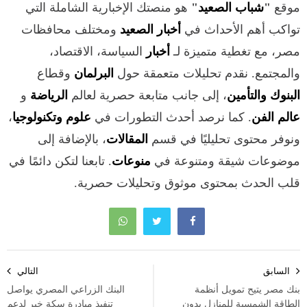
موقع
"
شباب الصعيد
"
هو منصتك الإخبارية الشاملة التي
تواكب أهم الأحداث في
أخبار الصعيد
ومختلف محافظات
مصر، مع تغطية متميزة لـ
أخبار
السياسة، الاقتصاد،
والمجتمع. نقدم تحليلات متعمقة حول
البرلمان
وقطاع
البنوك والتأمين
، إلى جانب متابعة حصرية لعالم
الرياضة
و
عالم الفن
. كما نرصد أحدث التطورات في
علوم وتكنولوجيا
،
ونوفر محتوى تحليليًا في قسم
المقالات
، بالإضافة إلى
موضوعات شيقة ومتنوعة في
منوعات
. تابعنا لتكن دائمًا في
قلب الحدث بمحتوى موثوق وتحليلات حصرية.
تصفّح
السابق
التالي
المقالات
بنك مصر يتيح تمويل أنظمة
البنك الزراعي المصري يواصل
الطاقة الشمسية للمنازل بدون
تنفيذ مبادرة سكة خير لدعم