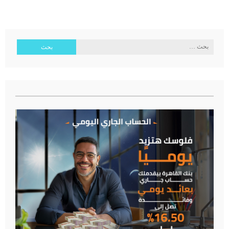
البحث
عن: