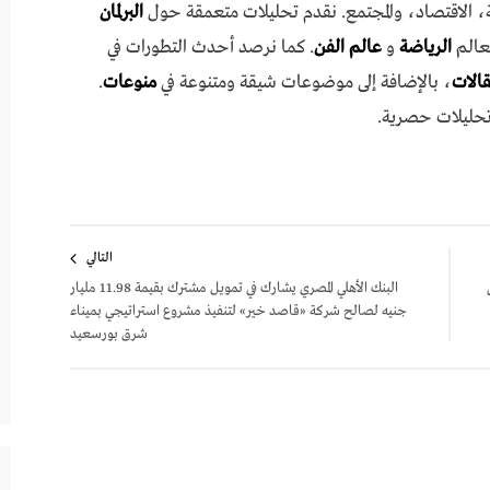
 الاقتصاد، والمجتمع. نقدم تحليلات متعمقة حول
البرلمان
عالم
الرياضة
و
عالم الفن
. كما نرصد أحدث التطورات في
مقالات
، بالإضافة إلى موضوعات شيقة ومتنوعة في
منوعات
.
تحليلات حصرية.
التالي
البنك الأهلي المصري يشارك في تمويل مشترك بقيمة 11.98 مليار
جنيه لصالح شركة «قاصد خير» لتنفيذ مشروع استراتيجي بميناء
شرق بورسعيد