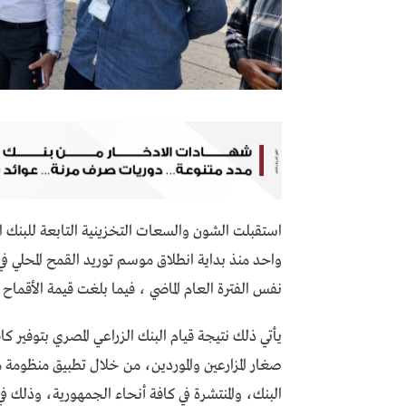
نفس الفترة العام الماضي ، فيما بلغت قيمة الأقماح الموردة نحو 24
يأتي ذلك نتيجة قيام البنك الزراعي المصري بتوفير
صغار المزارعين والموردين، من خلال تطبيق منظومة متك
البنك، والمنتشرة في كافة أنحاء الجمهورية، وذلك ف