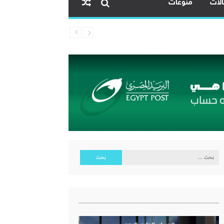
لات
منوعات
البحث
عن: