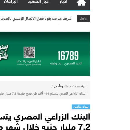
أخبار
أخبار الصعيد
البرلمان
چرمين عامر تنضم إلى منظمة G100 التابعة للرابطة النسائية العالمية All Ladies League عن الإعلام الرقمي والتجارة الإلكترونية
شريف مدحت يقود قطاع الاتصال المؤسسي بالمصرف المتحد ب
عـــاجـــل
«مصرف أبو ظبي الإسلامي- مصر ADIB-Egypt» يتصدر مشهد الصيرفة المستدامة بـ 9 جوائز دولية
رئيس الوزراء: مخزون السلع الاستراتيجية يكفي احتياجات المصر
وزير الكهرباء يتابع مشروعات استخراج العناصر الأر
وزير النقل يتابع تطوير ميناء السخنة: المشروع يرس
وزير البترول يتفقد استئناف أعمال الحفر بحقل البركة 
بنك مصر يشارك في فعالية “اليوم العالمي للشباب” وي
مصرف أبوظبي الإسلامي – مصر يطلق عرضًا مميزًا ع
⁄
⁄
هشام عز العرب ضمن قائمة أقوى 100 رئيس تنفيذي في الشرق الأوسط لعام 2026
الرئيسية
بنوك وتأمين
البنك الزراعي المصري يتسلم 464 ألف طن قمح بقيمة 7.2 مليار جنيه خلال شهر من بداية الموسم بزيادة 15% عن نفس الفترة العام الماضي
چرمين عامر تنضم إلى منظمة G100 التابعة للرابطة النسائية العالمية All Ladies League عن الإعلام الرقمي والتجارة الإلكترونية
شريف مدحت يقود قطاع الاتصال المؤسسي بالمصرف المتحد ب
بنوك وتأمين
«مصرف أبو ظبي الإسلامي- مصر ADIB-Egypt» يتصدر مشهد الصيرفة المستدامة بـ 9 جوائز دولية
رئيس الوزراء: مخزون السلع الاستراتيجية يكفي احتياجات المصر