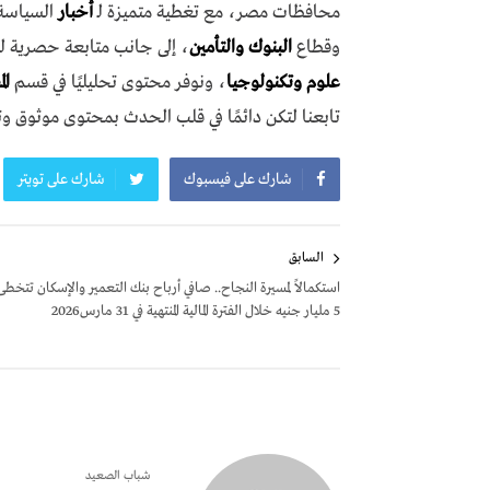
محافظات مصر، مع تغطية متميزة لـ
أخبار
السياسة،
وقطاع
البنوك والتأمين
، إلى جانب متابعة حصرية ل
علوم وتكنولوجيا
، ونوفر محتوى تحليليًا في قسم
ال
تابعنا لتكن دائمًا في قلب الحدث بمحتوى موثوق و
شارك على فيسبوك
شارك على تويتر
تصفّح
السابق
المقالات
استكمالاً لمسيرة النجاح.. صافي أرباح بنك التعمير والإسكان تتخطى
5 مليار جنيه خلال الفترة المالية المنتهية في 31 مارس2026
شباب الصعيد