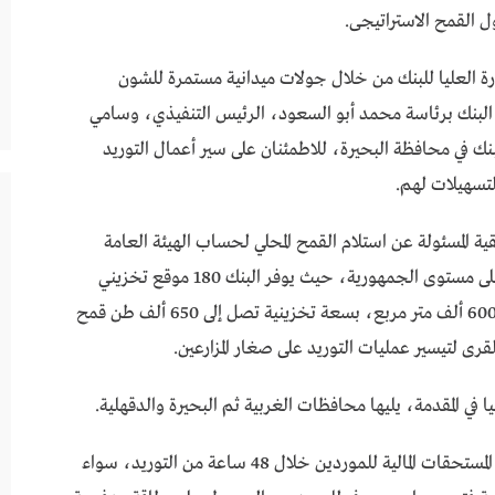
ل القمح الاستراتيجى.
ة العليا للبنك من خلال جولات ميدانية مستمرة للشون
د البنك برئاسة محمد أبو السعود، الرئيس التنفيذي، وسامي
ك في محافظة البحيرة، للاطمئنان على سير أعمال التوريد
لتسهيلات لهم.
ية المسئولة عن استلام القمح المحلي لحساب الهيئة العامة
للسلع التموينية، نظرًا لامتلاكه أكبر طاقة تخزينية على مستوى الجمهورية، حيث يوفر البنك 180 موقع تخزيني
لاستقبال محصول القمح بمساحات تصل إلى نحو 600 ألف متر مربع، بسعة تخزينية تصل إلى 650 ألف طن قمح
رى لتيسير عمليات التوريد على صغار المزارعين.
يا في المقدمة، يليها محافظات الغربية ثم البحيرة والدقهلية.
الجدير بالذكر، أن البنك الزراعي المصري يتيح صرف المستحقات المالية للموردين خلال 48 ساعة من التوريد، سواء