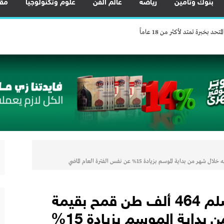
بنوك وتأمين
رياضة
عالم الفن
علوم وتكنولوجيا
مقا
خبرة تمتد لأكثر من 18 عاماً
يين.. والاحتياطي النقدي يرتفع إلى 56.3 مليار دولار
ضية النادرة لتعظيم العوائد الاقتصادية من الخامات النووية
خ مكانة مصر كمركز إقليمي للنقل واللوجستيات
في أسوان بعد توقف منذ 2022
قدم العديد من العروض المجانية دعمًا للشمول المالي تحت رعاية البنك المركزي المصري
لى تمويل السيارات.. استلام فوري وكاش باك
خبرة تمتد لأكثر من 18 عاماً
البنك الزراعي المصري يتسلم 464 ألف طن قمح بقيمة
يين.. والاحتياطي النقدي يرتفع إلى 56.3 مليار دولار
7.2 مليار جنيه خلال شهر من بداية الموسم بزيادة 15%