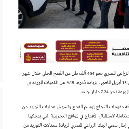
استقبلت الشون والسعات التخزينية التابعة للبنك الزراعي المصري نحو 464 ألف طن من القمح المحلي خلال شهر
واحد منذ بداية انطلاق موسم توريد القمح المحلي في 15 أبريل الماضي، بزيادة قدرها 15% عن الكميات الموردة في
7. مليار جنيه.
 كافة مقومات النجاح لموسم القمح وتسهيل عمليات التوريد من
املة لاستقبال الأقماح في المواقع التخزينية التي يمتلكها
ي إطار سعي البنك الزراعي المصري لزيادة معدلات التوريد من