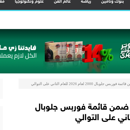
بنوك وتأمين
رياضة
عالم الفن
علوم وتكنولوجيا
مقا
 احتياجات المصريين.. والاحتياطي النقدي يرتفع إلى 56.3 مليار دولار
عناصر الأرضية النادرة لتعظيم العوائد الاقتصادية من الخامات النووية
 المشروع يرسخ مكانة مصر كمركز إقليمي للنقل واللوجستيات
 بحقل البركة في أسوان بعد توقف منذ 2022
لمي للشباب” ويقدم العديد من العروض المجانية دعمًا للشمول المالي تحت رعا
ضًا مميزًا على تمويل السيارات.. استلام فوري وكاش باك
 توطين تصنيع هياكل السيارات بالكامل وزيادة المكون المحلي
ية المشروعات لتعزيز ريادة الأعمال وزيادة الصادرات
لبنك التجاري الدولي CIB ضمن قائمة فوربس جلوبال