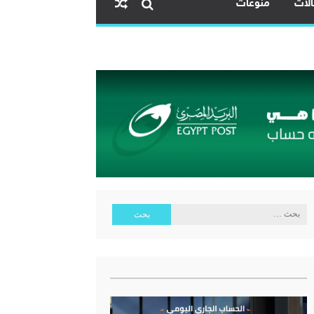
لات
منوعات
ية البنك المركزي المصري
البحث
عن: