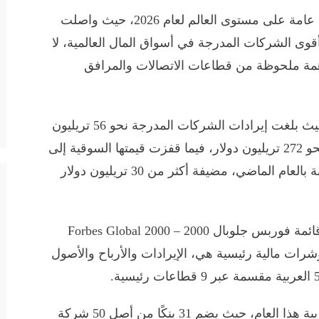
وأعلنت فوربس عن قائمة أكبر 2000 شركة عامة على مستوى العالم لعام 2026، حيث واصلت
قوى الشركات المدرجة في أسواق المال العالمية، لا
مة ملحوظة من قطاعات الاتصالات والمرافق
سجلت قائمة هذا العام مستويات قياسية؛ حيث بلغت إيرادات الشركات المدرجة نحو 56 تريليون
دولار، وأرباحها 5.5 تريليون دولار، وأصولها نحو 272 تريليون دولار، فيما قفزت قيمتها السوقية إلى
نحو 121.9 تريليون دولار بزيادة 31.8% مقارنة بالعام الماضي، مضيفة أكثر من 30 تريليون دولار
وتضم القائمة 50 شركة عربية، حيث تعتمد قائمة فوربس جلوبال 2000 – Forbes Global 2000
 الشركات العامة في العالم على 4 مؤشرات مالية رئيسية هي، الإيرادات والأرباح والأصول
ويتصدر قطاع البنوك قائمة المساهمات العربية هذا العام، حيث يضم 31 بنكًا من أصل 50 شركة