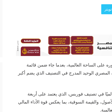
ويتر
ري الدولي CIB تعزيز حضوره على الساحة العالمية، بعدما جاء ضمن قائمة
F لعام 2026، ليصبح البنك المصري الوحيد المدرج في التصنيف الذي يضم أكبر
 البنك التجاري الدولي المركز 1479 عالميًا في تصنيف فوربس، الذي يعتمد على أربعة
أصول، والقيمة السوقية، بما يعكس قوة الأداء المالي
المية.