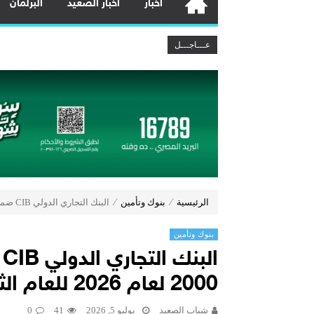
أخبار
أخبار الصعيد
البرلمان
رئيس الوزراء: مخزون السلع الاستراتيجية يكفي
عـــاجـــل
وزير الكهرباء يتابع مشروعات استخراج ال
وزير النقل يتابع تطوير ميناء السخنة:
وزير البترول يتفقد استئناف أعمال الحفر
بنك مصر يشارك في فعالية “اليوم العا
مصرف أبوظبي الإسلامي – مصر يطلق عر
هشام عز العرب ضمن قائمة أقوى 100 رئيس تنفيذي في الشرق الأوسط لعام 2026
چرمين عامر تنضم إلى منظمة G100 التابعة للرابطة النسائية العالمية All Ladies League عن الإعلام الرقمي والتجارة الإلكترونية
وزير الصناعة يبحث مع المجلس الرئاسي
رئيس الوزراء يتابع خطة تطوير جهاز تنم
الرئيسية
⁄
بنوك وتأمين
⁄
البنك التجاري الدولي CIB ضمن قائمة فوربس جلوبال 2000 لعام 2026 للعام الثاني على التوالي
بنوك وتأمين
ا
2000 لعام 2026 للعام الثاني على التوالي
شباب الصعيد
يوليو 5, 2026
41
0