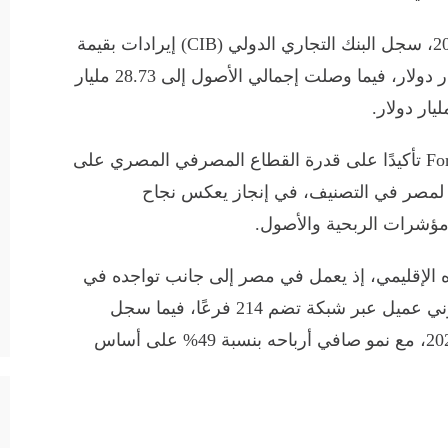
ووفقًا لتصنيف Forbes Global 2000 لعام 2026، سجل البنك التجاري الدولي (CIB) إيرادات بقيمة
4.76 مليار دولار، وصافي أرباح بلغ 1.33 مليار دولار، فيما وصلت إجمالي الأصول إلى 28.73 مليار
ويعد إدراج CIB في قائمة Forbes Global 2000 تأكيدًا على قدرة القطاع المصرفي المصري على
يدًا لمصر في التصنيف، في إنجاز يعكس نجاح
مؤشرات الربحية والأصول.
 الإقليمي، إذ يعمل في مصر إلى جانب تواجده في
كينيا وإثيوبيا والإمارات، ويخدم أكثر من مليوني عميل عبر شبكة تضم 214 فرعًا، فيما سجل
إجمالي أصوله نحو 30.7 مليار دولار بنهاية 2025، مع نمو صافي أرباحه بنسبة 49% على أساس