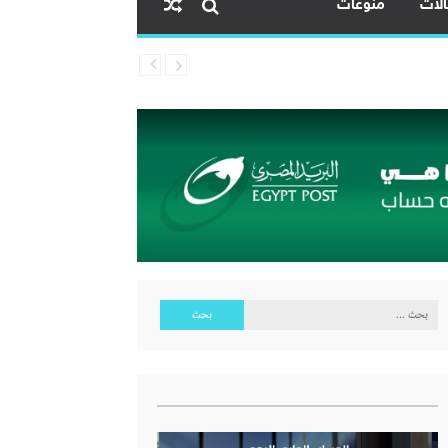
لات
منوعات
البحث
عن: