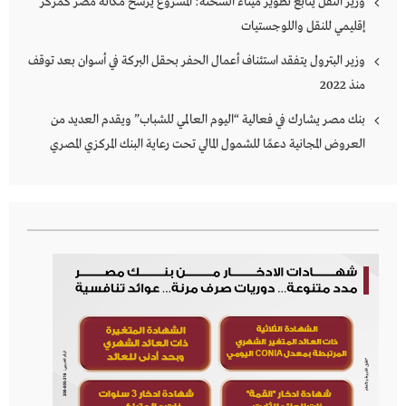
وزير النقل يتابع تطوير ميناء السخنة: المشروع يرسخ مكانة مصر كمركز
إقليمي للنقل واللوجستيات
وزير البترول يتفقد استئناف أعمال الحفر بحقل البركة في أسوان بعد توقف
منذ 2022
بنك مصر يشارك في فعالية “اليوم العالمي للشباب” ويقدم العديد من
العروض المجانية دعمًا للشمول المالي تحت رعاية البنك المركزي المصري