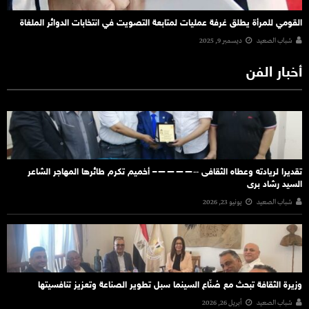
القومي للمرأة يطلق غرفة عمليات لمتابعة التصويت في انتخابات الدوائر الملغاة
شباب الصعيد
ديسمبر 9, 2025
أخبار الفن
تقديرا لريادته وعطاه الثقافى ‐‐————– أخميم تكرم طائرها المهاجر الشاعر
السيد رشاد برى
شباب الصعيد
يونيو 23, 2026
وزيرة الثقافة تبحث مع صُنّاع السينما سبل تطوير الصناعة وتعزيز تنافسيتها
شباب الصعيد
أبريل 26, 2026