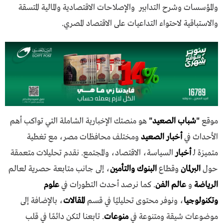
والمؤسسات وشرح التدابير والإصلاحات الاقتصادية والمالية المتسقة
والاستباقية لاحتواء التداعيات على الاقتصاد المصري.
موقع
"
شباب الصعيد
"
هو منصتك الإخبارية الشاملة التي تواكب أهم
الأحداث في
أخبار الصعيد
ومختلف محافظات مصر، مع تغطية
متميزة لـ
أخبار
السياسة، الاقتصاد، والمجتمع. نقدم تحليلات متعمقة
حول
البرلمان
وقطاع
البنوك والتأمين
، إلى جانب متابعة حصرية لعالم
الرياضة
و
عالم الفن
. كما نرصد أحدث التطورات في
علوم
وتكنولوجيا
، ونوفر محتوى تحليليًا في قسم
المقالات
، بالإضافة إلى
موضوعات شيقة ومتنوعة في
منوعات
. تابعنا لتكن دائمًا في قلب