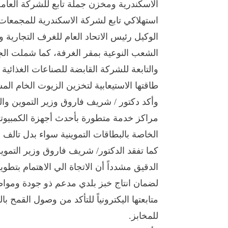
الاسكندرية ومخزن جملة تابع للشركة العام
استهلاكي تابع لشركة الاسكندرية للمجمعات، و
الوكيل رئيس الاتحاد العام للغرف التجارية
الشعب النوعية بمقر الغرفة، كما شملت ا
والتابعة للشركة القابضة للصناعات الغذائية و
طاقتها الاستيعابية لتخزين الزيوت الخام الم
وأكد دكتور / شريف فاروق وزير التموين والت
مراكز خدمة متطورة بأحدث أجهزة الكمبيوت
الخاصة بالبطاقات التموينية سواء بدل تالف أ
كما تفقد الدكتور/ شريف فاروق وزير التموين
الدقيق مشدداً أن الاتجاة الي الاهتمام بتط
لضمان انتاج خبز بلدي مدعم ذو جودة ومواص
متابعتها اليكترونياً للتأكد من وصول القمح
للمخابز.