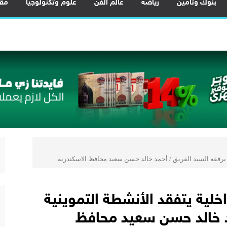
بنوك وتأمين
رياضة
عالم الفن
علوم وتكنولوجيا
مقا
 توطين تصنيع هياكل السيارات بالكامل وزيادة المكون المحلي
ية المشروعات لتعزيز ريادة الأعمال وزيادة الصادرات
لسيارة بتمويل 6 ملايين جنيه
ستراتيجيًا لتقديم حلول تأمينية متكاملة لعملاء البنك
ن يلتقي العاملين في أولى اللقاءات الدورية لتعزيز التواصل المؤسسي
كول تعاون مع “الهيئة القومية للبريد” لتقديم خدمة الإعلان الإلكتروني المسج
 القاهرة الدولي بطاقة 40 مليون راكب سنويًا
لتعاون مع VeryNile
زير التعليم العالي مستجدات مبادرة «منحة علماء المستقبل» استعدادًا لقبول
ية برفقه السيد الفريق / أحمد خالد حسن سعيد محافظ الاسكندرية.
داخلية يتفقد الأنشطة التموينية
مد خالد حسن سعيد محافظ