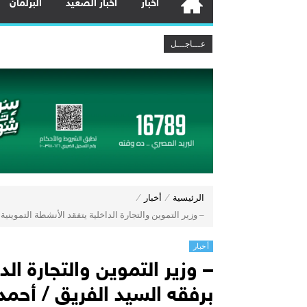
أخبار
أخبار الصعيد
البرلمان
وزير الصناعة يبحث مع المجلس الرئاسي
عـــاجـــل
رئيس الوزراء يتابع خطة تطوير جهاز تنم
وزير النقل يدشن 10 ميني باصات جديدة لربط حدائق العاصمة وزهرة العاصمة بمحطة القطار الكهربائي الخفيف LRT
بدون ضامن.. بنك التعمير والإسكان يطرح قرض ا
بنك نكست وكاف للتأمين يطلقان تحالفًا ا
الرئيس التنفيذي لبنك التعمير والإسكا
“رئيس مجلس القضاء الأعلى” يوقّع بروتو
رئيس الوزراء يستعرض الموقف التنفيذي لمشروع مبنى الركاب (4) بمطار
المشرق مصر يعزز جهود الاستدامة من خلال ا
محافظ البنك المركزي المصري يبحث مع و
الرئيسية
⁄
أخبار
⁄
– وزير التموين والتجارة الداخلية يتفقد الأنشطة التموين
أخبار
– وزير التموين والتجارة ال
برفقه السيد الفريق / أح