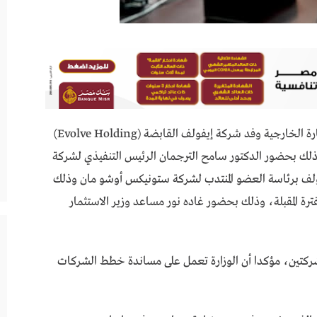
إلتقى المهندس حسن الخطيب وزير الاستثمار والتجارة الخارجية وفد شركة إيفولف القابضة (Evolve Holding)
وذلك بحضور الدكتور سامح الترجمان الرئيس التنفيذي لشركة
، ووفد شركة Stonex شريك ايفولف برئاسة العضو المنتدب لشركة ستونيكس أوشو مان وذلك
ترة المقبلة، وذلك بحضور غاده نور مساعد وزير الاستثمار
لشركتين، مؤكدا أن الوزارة تعمل على مساندة خطط الشركات