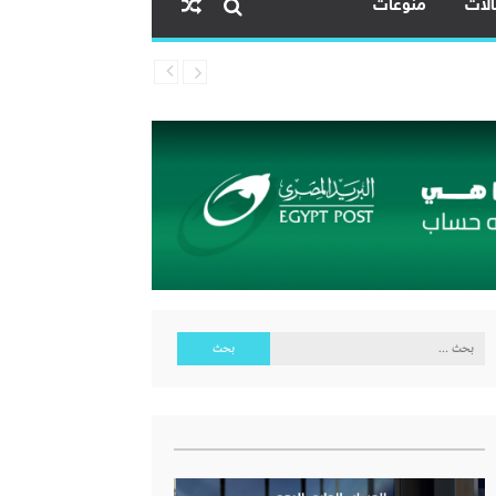
لات
منوعات
البحث
عن: