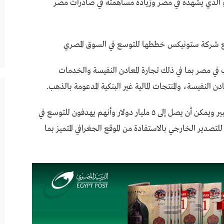
 الذي يشهده في مصر وزيادة مساهمته في صادرات مصر
 شركة ستونيكس خططها للتوسع في السوق المصري
ب في مصر بما في ذلك تجارة المعادن النفيسة والخدمات
 النفيسة، والمنتجات المالية غير البنكية المدعومة بالذهب.
وأوضحوا أن حجم تجارة وتداول الذهب في مصر كبير ويمكن أن يصل إلى ٥ مليار دولار وأنهم يهدفون للتوسع في
تصدير الخارجي بالاستفادة من الموقع الجغرافي المتميز بما