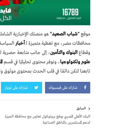
موقع
"
شباب الصعيد
"
هو منصتك الإخبارية الشاملة
محافظات مصر، مع تغطية متميزة لـ
أخبار
السياسة،
وقطاع
البنوك والتأمين
، إلى جانب متابعة حصرية ل
علوم وتكنولوجيا
، ونوفر محتوى تحليليًا في قسم
ال
تابعنا لتكن دائمًا في قلب الحدث بمحتوى موثوق و
شارك على فيسبوك
شارك على تويتر
تصفّح
السابق
المقالات
البنك الأهلي المصري يوقع بروتوكول تعاون مع محافظة الجيزة
لدعم المستثمرين بالمناطق الصناعية