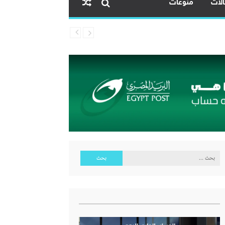
لات
منوعات
البحث
عن: