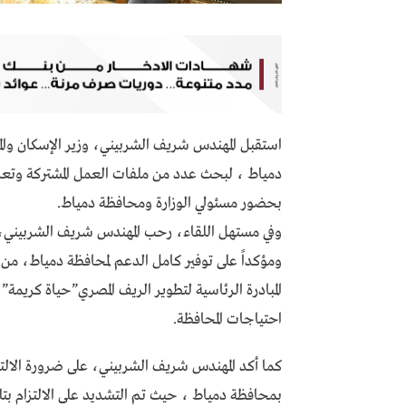
استقبل المهندس شريف الشربيني، وزير الإسكان وا
دمياط ، لبحث عدد من ملفات العمل المشتركة وتعزي
بحضور مسئولي الوزارة ومحافظة دمياط.
وفي مستهل اللقاء، رحب المهندس شريف الشربيني، بال
ومؤكداً على توفير كامل الدعم لمحافظة دمياط، من 
المبادرة الرئاسية لتطوير الريف المصري”حياة كريمة” ،
احتياجات المحافظة.
كما أكد المهندس شريف الشربيني، على ضرورة الالتزام
بمحافظة دمياط ، حيث تم التشديد على الالتزام بت