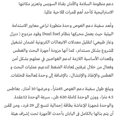
دعم منظومة السلامة والأمان بقناة السويس وتعزيز مكانتها
الاستراتيجية كأحد أهم الممرات الملاحية عالميا.
وتُعد سفينة دعم الغوص وحدة متطورة تراعي معايير الاستدامة
البيئية حيث يعمل محركها بنظام Dual fuel وقود مزدوج ( ديزل
وغاز طبيعي) لتقليل معدلات الانبعاثات الكربونية لضمان تشغيل
المشروع بشكل مستدام، كما أنها مزودة أجهزة البحث والغطس
والمعدات الأساسية اللازمة لدعم الغواصين في عملهم بشكل آمن
وفعال من خلال غرفتين لمعادلة الضغط لتدعيم عمليات البحث و
الغطس والإنقاذ والإنتشال، بالإضافة إلى وحدة لمعالجة المخلفات.
ويبلغ طول سفينة دعم الغوص 45متراً، وعرضها 10 أمتار، بغاطس
4.5 مترا، ووزن الوحدة كاملة 620 طن، سرعة الوحدة 12عقدة.
والوحدة مُجهزة للإعاشة بطاقة إجمالية تتسع إلى 29 فرد، ومن المقرر
أن يتم بنائها بالكامل في اليابان بأحدث الأجهزة تحت إشراف هيئة