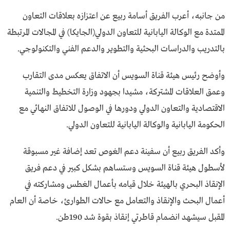
من جانبه، أعرب الفريق أسامة ربيع عن اعتزازه بعلاقات التعاون
الممتدة مع الوكالة اليابانية للتعاون الدولي(الجايكا) في المجالات المرتبطة
بالتدريب والدراسات البحثية والتطوير والدعم الفني والتكنولوجي.
وأوضح رئيس هيئة قناة السويس أن الاتفاق يعكس مدى التقارب
وعمق العلاقات المشتركة، مشيدا بجهود وزارة التخطيط والتنمية
الاقتصادية والتعاون الدولي ودورها في الوصول للاتفاق النهائي مع
الحكومة اليابانية والوكالة اليابانية للتعاون الدولي.
وأكد الفريق ربيع أن سفينة دعم الغوص تعد إضافة غير مسبوقة
لأسطول هيئة قناة السويس وستساهم بشكل كبير في دعم فريق
الإنقاذ البحري بالهيئة خلال قيامه بأعمال الغطس ومشاركته في
أعمال البحث والإنقاذ والتعامل مع حالات الطوارئ، خاصة أن العام
المقبل سيشهد انضمام قاطرتي إنقاذ بقوة شد 190طن.