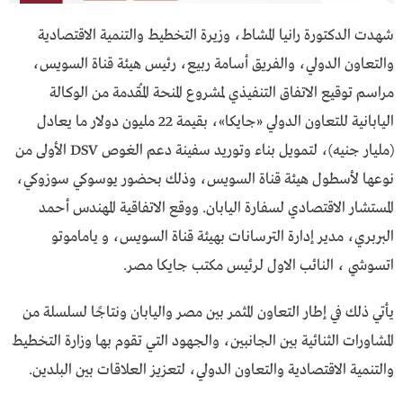
شهدت الدكتورة رانيا المشاط، وزيرة التخطيط والتنمية الاقتصادية
والتعاون الدولي، والفريق أسامة ربيع، رئيس هيئة قناة السويس،
مراسم توقيع الاتفاق التنفيذي لمشروع المنحة المُقدمة من الوكالة
اليابانية للتعاون الدولي «جايكا»، بقيمة 22 مليون دولار ما يعادل
(مليار جنيه)، لتمويل بناء وتوريد سفينة دعم الغوص DSV الأولى من
نوعها لأسطول هيئة قناة السويس، وذلك بحضور يوسوكي سوزوكي،
المستشار الاقتصادي لسفارة اليابان. ووقع الاتفاقية المهندس أحمد
البربري، مدير إدارة الترسانات بهيئة قناة السويس، و ياماموتو
اتسوشي ، النائب الاول لرئيس مكتب جايكا مصر.
يأتي ذلك في إطار التعاون المثمر بين مصر واليابان ونتاجًا لسلسلة من
المشاورات الثنائية بين الجانبين، والجهود التي تقوم بها وزارة التخطيط
والتنمية الاقتصادية والتعاون الدولي، لتعزيز العلاقات بين البلدين.