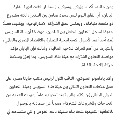
ومن جانبه، أكد سوزوكي يوسوكي، المستشار الاقتصادي لسفارة
اليابان، أن اتفاق اليوم ليس مجرد تعاون بين البلدين، لكنه مشروع
ذو منفعة متبادلة، ويعكس عمق الشراكة الاستراتيجية، ويضيف فصلًا
جديدًا لسجل التعاون الحافل بين البلدين، موضحًا أن قناة السويس
تُعد أحد أهم الأصول الاستراتيجية للتجارة والاقتصاد المصري والعالمي،
باعتبارها من أهم الممرات الملاحية العالمية، ولذلك فإن اليابان تؤكد
مواصلة التعاون المشترك مع هيئة قناة السويس، بما يُعزز وسلامة
حركة الملاحة بالقناة.
وأكد ياماموتو اتسوشي، النائب الاول لرئيس مكتب جايكا مصر، على
عمق علاقات التعاون الثنائي بين هيئة قناة السويس وهيئة التعاون
الدولي الياباني (جايكا)، والتي تمتد لنحو 70 عاماً شهدت العديد من
النجاحات والمشروعات المشتركة، معرباً عن سعادته بالوصول
للاتفاقية التنفيذية لمنحة بناء سفينة دعم الغوص والتي ستساهم في