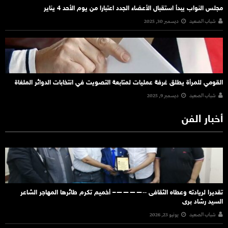
مجلس النواب يبدأ استقبال الأعضاء الجدد اعتبارا من يوم الأحد 4 يناير
شباب الصعيد
ديسمبر 30, 2025
القومي للمرأة يطلق غرفة عمليات لمتابعة التصويت في انتخابات الدوائر الملغاة
شباب الصعيد
ديسمبر 9, 2025
أخبار الفن
تقديرا لريادته وعطاه الثقافى ‐‐————– أخميم تكرم طائرها المهاجر الشاعر
السيد رشاد برى
شباب الصعيد
يونيو 23, 2026