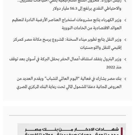
رئيس الوزراء: مخزون السلع الاستراتيجية يكفي احتياجات المصريين..
والاحتياطي النقدي يرتفع إلى 56.3 مليار دولار
وزير الكهرباء يتابع مشروعات استخراج العناصر الأرضية النادرة لتعظيم
العوائد الاقتصادية من الخامات النووية
وزير النقل يتابع تطوير ميناء السخنة: المشروع يرسخ مكانة مصر كمركز
إقليمي للنقل واللوجستيات
وزير البترول يتفقد استئناف أعمال الحفر بحقل البركة في أسوان بعد توقف
منذ 2022
بنك مصر يشارك في فعالية “اليوم العالمي للشباب” ويقدم العديد من
العروض المجانية دعمًا للشمول المالي تحت رعاية البنك المركزي المصري