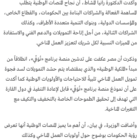
وأكدت الدكتورة رانيا المشاط، أن نجاح المنصات الوطنية يتطلب
المساهمة الفعالة والشراكات البناءة بين الحكومات، والقطاع الخاص،
والمؤسسات الدولية، وبنوك التنمية متعددة الأطراف، وكذلك
الشراكات الثنائية، من أجل إتاحة التمويلات والدعم الفني والاستفادة
من المميزات النسبية لكل شريك لتعزيز العمل المناخي.
وذكرت أن مصر عكفت على تدشين منصة برنامج «نُوَفّي»، انطلاقاً من
مبدأ «الملكية الوطنية» والذي بمقتضاه يتم حشد التمويلات لسد فجوة
تمويل العمل المناخي تلبيةً للاحتياجات والأولويات الوطنية كما أكدت
على أن نموذجً منصة برنامج «نُوَفّي» قابل لإعادة التنفيذ في دول القارة
التي تهدف إلى تحقيق الطموحات الخاصة بالتخفيف والتكيف مع
التغيرات المناخية.
وأضافت الوزيرة، في بيان، أن أهم ما يميز المنصات الوطنية أنها تعرض
رؤية الحكومات بوضوح حول أولويات العمل المناخي وكذلك