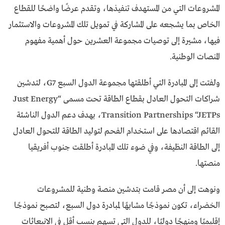
المشروعات التي من المستهدف تنفيذها، وتقدم عرضًا واضحًا للقطاع
الخاص بما يشجعه على المشاركة في تمويل تلك المشروعات والاستثمار
فيها، مشيرة إلى توصيات مجموعة العشرين حول أهمية مفهوم
المنصات الوطنية.
ولفتت إلى المبادرة التي أطلقتها مجموعة الدول السبع G7، لتدشين
شراكات التحول العادل بقطاع الطاقة تحت مسمى “Just Energy
Transition Partnerships “JETPs، بهدف دعم الدول الناشئة
القائم اقتصادها على استخدام الفحم لتوليد الطاقة للتحول العادل
إلى الطاقة النظيفة، وفي ضوء تلك المبادرة أطلقت جنوب أفريقيا
منصتها.
ونوهت إلى أن مصر قامت بتدشين منصة وطنية للمشروعات
الخضراء، تكون نموذجًا مشابهًا لمبادرة دول السبع، لتصبح نموذجًا
إقليميًا ومنهجًا دوليًا، للدول التي تسهم بنسب أقل في الانبعاثات