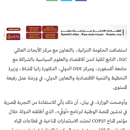
استضافت الحكومة التنزانية، بالتعاون مع مركز الأبحاث العالمي
IGC، التابع لكلية لندن للاقتصاد والعلوم السياسية بالشراكة مع
جامعة أكسفورد، ومركز ODI الدولي، الدكتورة رانيا المشاط، وزيرة
التخطيط والتنمية الاقتصادية والتعاون الدولي، في ورشة عمل رفيعة
المستوى.
وأوضحت الوزارة، في بيان، أن ذلك يأتي للاستفادة من التجربة المصرية
في تدشين المنصة الوطنية لبرنامج «نُوَفّي»، الذي أطلقته الدولة خلال
مؤتمر المناخ COP27 لحشد الاستثمارات المناخية في قطاعات المياه