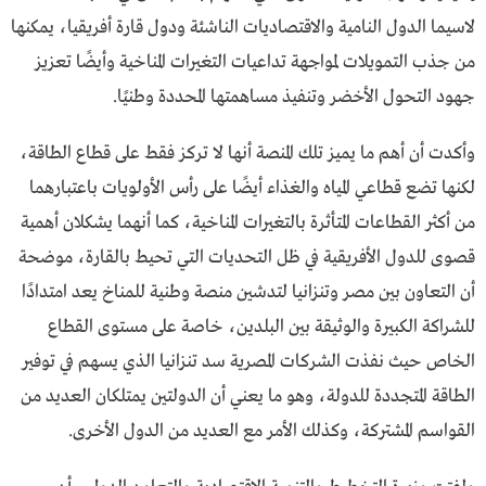
لاسيما الدول النامية والاقتصاديات الناشئة ودول قارة أفريقيا، يمكنها
من جذب التمويلات لمواجهة تداعيات التغيرات المناخية وأيضًا تعزيز
جهود التحول الأخضر وتنفيذ مساهمتها المحددة وطنيًا.
وأكدت أن أهم ما يميز تلك المنصة أنها لا تركز فقط على قطاع الطاقة،
لكنها تضع قطاعي المياه والغذاء أيضًا على رأس الأولويات باعتبارهما
من أكثر القطاعات المتأثرة بالتغيرات المناخية، كما أنهما يشكلان أهمية
قصوى للدول الأفريقية في ظل التحديات التي تحيط بالقارة، موضحة
أن التعاون بين مصر وتنزانيا لتدشين منصة وطنية للمناخ يعد امتدادًا
للشراكة الكبيرة والوثيقة بين البلدين، خاصة على مستوى القطاع
الخاص حيث نفذت الشركات المصرية سد تنزانيا الذي يسهم في توفير
الطاقة المتجددة للدولة، وهو ما يعني أن الدولتين يمتلكان العديد من
القواسم المشتركة، وكذلك الأمر مع العديد من الدول الأخرى.