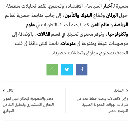
متميزة لـ
أخبار
السياسة، الاقتصاد، والمجتمع. نقدم تحليلات متعمقة
حول
البرلمان
وقطاع
البنوك والتأمين
، إلى جانب متابعة حصرية لعالم
الرياضة
و
عالم الفن
. كما نرصد أحدث التطورات في
علوم
وتكنولوجيا
، ونوفر محتوى تحليليًا في قسم
المقالات
، بالإضافة إلى
موضوعات شيقة ومتنوعة في
منوعات
. تابعنا لتكن دائمًا في قلب
الحدث بمحتوى موثوق وتحليلات حصرية.
تصفّح
السابق
التالي
المقالات
وزير الاتصالات يبحث خطط عدد من
مصر والسعودية تبحثان سبل تطوير
شركات الهواتف المحمولة الصينية
التعاون الاستثماري وتحقيق التكامل
للتوسع بمصر
التجاري