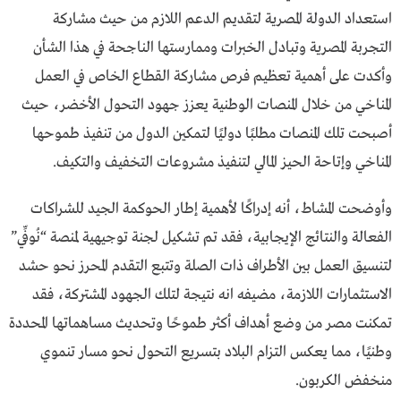
استعداد الدولة المصرية لتقديم الدعم اللازم من حيث مشاركة
التجربة المصرية وتبادل الخبرات وممارستها الناجحة في هذا الشأن
وأكدت على أهمية تعظيم فرص مشاركة القطاع الخاص في العمل
المناخي من خلال المنصات الوطنية يعزز جهود التحول الأخضر، حيث
أصبحت تلك المنصات مطلبًا دوليًا لتمكين الدول من تنفيذ طموحها
المناخي وإتاحة الحيز المالي لتنفيذ مشروعات التخفيف والتكيف.
وأوضحت المشاط، أنه إدراكًا لأهمية إطار الحوكمة الجيد للشراكات
الفعالة والنتائج الإيجابية، فقد تم تشكيل لجنة توجيهية لمنصة “نُوفِّي”
لتنسيق العمل بين الأطراف ذات الصلة وتتبع التقدم المحرز نحو حشد
الاستثمارات اللازمة، مضيفه انه نتيجة لتلك الجهود المشتركة، فقد
تمكنت مصر من وضع أهداف أكثر طموحًا وتحديث مساهماتها المحددة
وطنيًا، مما يعكس التزام البلاد بتسريع التحول نحو مسار تنموي
منخفض الكربون.