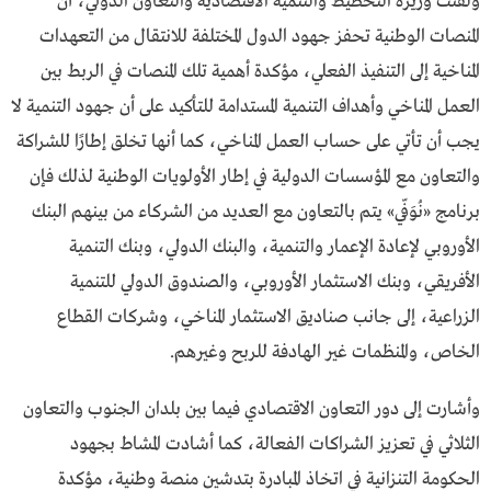
ولفتت وزيرة التخطيط والتنمية الاقتصادية والتعاون الدولي، أن
المنصات الوطنية تحفز جهود الدول المختلفة للانتقال من التعهدات
المناخية إلى التنفيذ الفعلي، مؤكدة أهمية تلك المنصات في الربط بين
العمل المناخي وأهداف التنمية المستدامة للتأكيد على أن جهود التنمية لا
يجب أن تأتي على حساب العمل المناخي، كما أنها تخلق إطارًا للشراكة
والتعاون مع المؤسسات الدولية في إطار الأولويات الوطنية لذلك فإن
برنامج «نُوَفّي» يتم بالتعاون مع العديد من الشركاء من بينهم البنك
الأوروبي لإعادة الإعمار والتنمية، والبنك الدولي، وبنك التنمية
الأفريقي، وبنك الاستثمار الأوروبي، والصندوق الدولي للتنمية
الزراعية، إلى جانب صناديق الاستثمار المناخي، وشركات القطاع
الخاص، والمنظمات غير الهادفة للربح وغيرهم.
وأشارت إلى دور التعاون الاقتصادي فيما بين بلدان الجنوب والتعاون
الثلاثي في تعزيز الشراكات الفعالة، كما أشادت المشاط بجهود
الحكومة التنزانية في اتخاذ المبادرة بتدشين منصة وطنية، مؤكدة