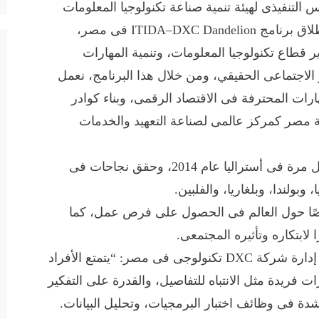
 التنفيذى لهيئة تنمية صناعة تكنولوجيا المعلومات
(إيتيدا): “سعداء بالتعاون مع شركة DXC لإطلاق برنامج ITIDA–DXC Dandelion فى مصر،
ر قطاع تكنولوجيا المعلومات، وتنمية المهارات
ر الاجتماعى الحقيقي، ومن خلال هذا البرنامج، نعمل
ات المحترفة فى الاقتصاد الرقمى، وبناء كوادر
نة مصر كمركز عالمى لصناعة التعهيد والخدمات
وكان برنامج DXC Dandelion قد انطلق لأول مرة فى أستراليا عام 2014، وحقق نجاحات فى
وبولندا، وبلغاريا، والفلبين.
برنامج فى دعم أكثر من 350 شخصًا حول العالم فى الحصول على فرص عمل، كما
وقالت المهندسة/ نيفين جلال رئيس مجلس إدارة شركة DXC تكنولوجى فى مصر: “يتمتع الأفراد
 فريدة مثل الانتباه للتفاصيل، والقدرة على التفكير
دة فى وظائف اختبار البرمجيات، وتحليل البيانات.