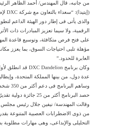
من جانبه، قال المهندس/ أحمد الظاهر الرئيس
والذى يأتى فى إطار دور الهيئة الداعم لتطوي
الرقمية، ولا سيما تعزيز المبادرات ذات الأث
على فتح فرص متكافئة، وتوسيع قاعدة المهار
مؤهلة تلبى احتياجات السوق، بما يعزز مكا
العابرة للحدود.”
عدة دول، من بينها المملكة المتحدة، وإيطاليا، 
وساهم ال
حصد البرنامج أكثر من 25 جائزة دولية تقديرًا لابتكاره وتأثيره المجتمعى.
من ذوى الاضطرابات العصبية المتنوعة بقدرات
التحليلى والإبداعى، وهى مهارات مطلوبة بش