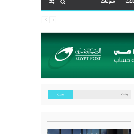
لات
منوعات
ية البنك المركزي المصري
البحث
عن: