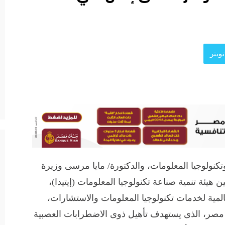
ويتر
كنولوجيا المعلومات، والدكتورة/ مايا مرسى وزيرة
 هيئة تنمية صناعة تكنولوجيا المعلومات (إيتيدا)،
ى إكس سى تكنولوجى (DXC) العالمية لخدمات تكنولوجيا المعلومات والاستشارات،
برنامج ITIDA-DXC Dandelion فى مصر، الذى يستهدف تأهيل ذوى الاضطرابات العصبية