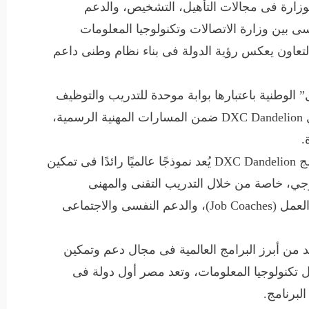
لوزارة فى مجالات التأهيل، التشخيص، والدعم
 بين وزارة الاتصالات وتكنولوجيا المعلومات
لتعاون يعكس رؤية الدولة فى بناء نظام وطنى داعم
الوطنية باعتبارها بوابة موحدة للتدريب والتوظيف
الدامج، وبنية تحتية أساسية لدمج برامج مثل DXC Dandelion ضمن المسارات المهنية الرسمية،
.
وأضافت وزيرة التضامن الاجتماعى أن برنامج DXC Dandelion يُعد نموذجًا عالميًا رائدًا فى تمكين
وجي، خاصة من خلال التدريب التقنى والمهنى
المتخصص، والإشراف الميدانى من مدربى العمل (Job Coaches)، والدعم النفسى والاجتماعى
ر بالذكر أن برنامج DXC Dandelion يعد من أبرز البرامج العالمية فى مجال دعم وتمكين
 تكنولوجيا المعلومات، وتعد مصر أول دولة فى
لبرنامج.