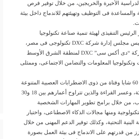
 من طلاب السنة الدراسية الأخيرة والخريجين، من خلال توفير فرص
والمساعدة فى التوظيف وتهيئتهم للاندماج داخل بيئة
ت.
الرئيس التنفيذى لهيئة تنمية صناعة تكنولوجيا
المعلومات (إيتيدا) والمهندسة نيفين جلال رئيس مجلس إدارة شركة DXC تكنولوجى فى مصر،
وذلك بحضور المهندس/ هشام فايد مدير شركة “دى أكس سى” DXC لمنطقة الشرق الأوسط
ت وتكنولوجيا المعلومات والتضامن الاجتماعى، وممثلى
ويهدف البرنامج إلى تدريب وتأهيل أكثر من 60 شابا وفتاة من ذوى الاضطرابات العصبية المتنوعة
وتحديدا من ذوى طيف التوحد، وفرط الحركة، وعسر القراءة والذين تتراوح أعمارهم بين 18 و30
ريب، من خلال برامج تطوير المهارات الشخصية
نولوجية ومنها مجالات الذكاء الاصطناعى، واختبار
 البنية التحتية، وكذلك توفير الدعم المهنى من خلال
 من قدرتهم على الاندماج فى بيئة العمل بصورة