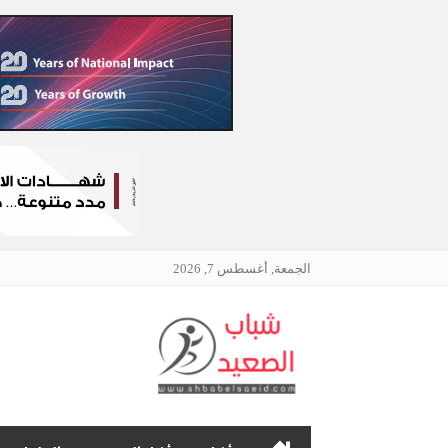
الجمعة, أغسطس 7, 2026
الرئيسية
نافذتك إلى أخبار وقضايا 
چرمين عامر تنضم إلى منظمة G100 التابعة للرابطة النسائية العالمية All Ladies League عن الإعلام الرقمي والتجارة الإلكترونية