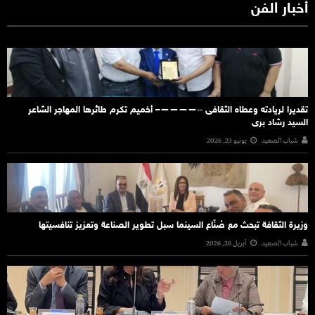
أخبار الفن
تقديرا لريادته وعطاه الثقافى ‐‐————– أخميم تكرم طائرها المهاجر الشاعر
السيد رشاد برى
شباب الصعيد
يونيو 23, 2026
وزيرة الثقافة تبحث مع صُنّاع السينما سبل تطوير الصناعة وتعزيز تنافسيتها
شباب الصعيد
أبريل 26, 2026