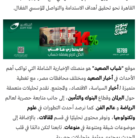
القاهرة نحو تحقيق أهداف الاستدامة والتواصل المؤسسي الفعّال.
موقع
"
شباب الصعيد
"
هو منصتك الإخبارية الشاملة التي تواكب أهم
الأحداث في
أخبار الصعيد
ومختلف محافظات مصر، مع تغطية
متميزة لـ
أخبار
السياسة، الاقتصاد، والمجتمع. نقدم تحليلات متعمقة
حول
البرلمان
وقطاع
البنوك والتأمين
، إلى جانب متابعة حصرية لعالم
الرياضة
و
عالم الفن
. كما نرصد أحدث التطورات في
علوم
وتكنولوجيا
، ونوفر محتوى تحليليًا في قسم
المقالات
، بالإضافة إلى
موضوعات شيقة ومتنوعة في
منوعات
. تابعنا لتكن دائمًا في قلب
الحدث بمحتوى موثوق وتحليلات حصرية.