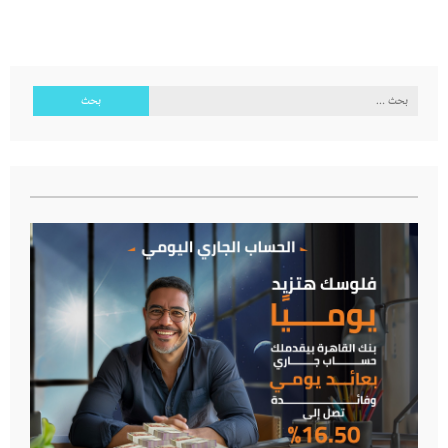
البحث
عن: