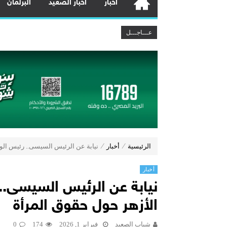
أخبار
أخبار الصعيد
البرلمان
رئيس الوزراء: مخزون السلع الاستراتيجية يكفي
عـــاجـــل
وزير الكهرباء يتابع مشروعات استخراج ال
وزير النقل يتابع تطوير ميناء السخنة:
وزير البترول يتفقد استئناف أعمال الحفر
بنك مصر يشارك في فعالية “اليوم العا
مصرف أبوظبي الإسلامي – مصر يطلق عر
هشام عز العرب ضمن قائمة أقوى 100 رئيس تنفيذي في الشرق الأوسط لعام 2026
چرمين عامر تنضم إلى منظمة G100 التابعة للرابطة النسائية العالمية All Ladies League عن الإعلام الرقمي والتجارة الإلكترونية
وزير الصناعة يبحث مع المجلس الرئاسي
رئيس الوزراء يتابع خطة تطوير جهاز تنم
الرئيسية
⁄
أخبار
⁄
نيابة عن الرئيس السيسى.. رئيس الو
أخبار
نيابة عن الرئيس السيسى..
الأزهر حول حقوق المرأة
شباب الصعيد
فبراير 1, 2026
174
0