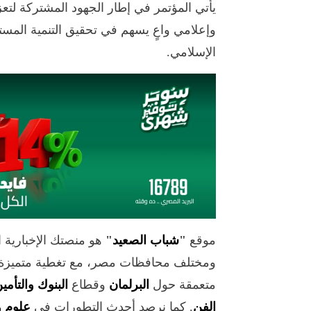
يأتي المؤتمر في إطار الجهود المشتركة لتعز
وإعلامي واعٍ يسهم في تحقيق التنمية المس
الإسلامي.
موقع
"
شباب الصعيد
"
هو منصتك الإخبارية 
ومختلف محافظات مصر، مع تغطية متميزة 
متعمقة حول
البرلمان
وقطاع
البنوك والتأمي
الفن
. كما نرصد أحدث التطورات في
علوم و