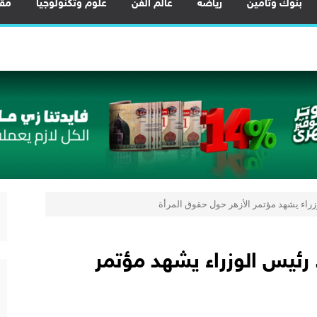
بنوك وتأمين
رياضة
عالم الفن
علوم وتكنولوجيا
مقا
 احتياجات المصريين.. والاحتياطي النقدي يرتفع إلى 56.3 مليار دولار
عناصر الأرضية النادرة لتعظيم العوائد الاقتصادية من الخامات النووية
 المشروع يرسخ مكانة مصر كمركز إقليمي للنقل واللوجستيات
 بحقل البركة في أسوان بعد توقف منذ 2022
لمي للشباب” ويقدم العديد من العروض المجانية دعمًا للشمول المالي تحت رعا
ضًا مميزًا على تمويل السيارات.. استلام فوري وكاش باك
 توطين تصنيع هياكل السيارات بالكامل وزيادة المكون المحلي
ية المشروعات لتعزيز ريادة الأعمال وزيادة الصادرات
زراء يشهد مؤتمر الأزهر حول حقوق المرأة
 رئيس الوزراء يشهد مؤتمر