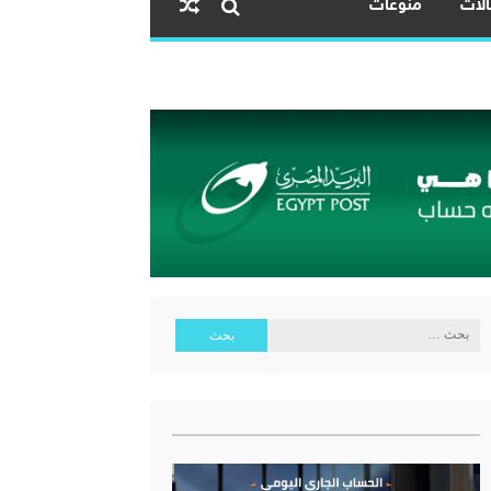
لات
منوعات
ية البنك المركزي المصري
البحث
عن: