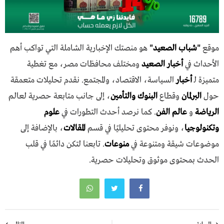
موقع
"
شباب الصعيد
"
هو منصتك الإخبارية الشاملة التي تواكب أهم
الأحداث في
أخبار الصعيد
ومختلف محافظات مصر، مع تغطية
متميزة لـ
أخبار
السياسة، الاقتصاد، والمجتمع. نقدم تحليلات متعمقة
حول
البرلمان
وقطاع
البنوك والتأمين
، إلى جانب متابعة حصرية لعالم
الرياضة
و
عالم الفن
. كما نرصد أحدث التطورات في
علوم
وتكنولوجيا
، ونوفر محتوى تحليليًا في قسم
المقالات
، بالإضافة إلى
موضوعات شيقة ومتنوعة في
منوعات
. تابعنا لتكن دائمًا في قلب
الحدث بمحتوى موثوق وتحليلات حصرية.
تصفّح