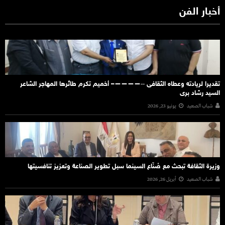
أخبار الفن
تقديرا لريادته وعطاه الثقافى ‐‐————– أخميم تكرم طائرها المهاجر الشاعر
السيد رشاد برى
شباب الصعيد
يونيو 23, 2026
وزيرة الثقافة تبحث مع صُنّاع السينما سبل تطوير الصناعة وتعزيز تنافسيتها
شباب الصعيد
أبريل 26, 2026