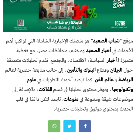
موقع
"
شباب الصعيد
"
هو منصتك الإخبارية الشاملة التي تواكب أهم
الأحداث في
أخبار الصعيد
ومختلف محافظات مصر، مع تغطية
متميزة لـ
أخبار
السياسة، الاقتصاد، والمجتمع. نقدم تحليلات متعمقة
حول
البرلمان
وقطاع
البنوك والتأمين
، إلى جانب متابعة حصرية لعالم
الرياضة
و
عالم الفن
. كما نرصد أحدث التطورات في
علوم
وتكنولوجيا
، ونوفر محتوى تحليليًا في قسم
المقالات
، بالإضافة إلى
موضوعات شيقة ومتنوعة في
منوعات
. تابعنا لتكن دائمًا في قلب
الحدث بمحتوى موثوق وتحليلات حصرية.