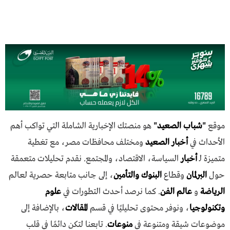
موقع
"
شباب الصعيد
"
هو منصتك الإخبارية الشاملة التي تواكب أهم
الأحداث في
أخبار الصعيد
ومختلف محافظات مصر، مع تغطية
متميزة لـ
أخبار
السياسة، الاقتصاد، والمجتمع. نقدم تحليلات متعمقة
حول
البرلمان
وقطاع
البنوك والتأمين
، إلى جانب متابعة حصرية لعالم
الرياضة
و
عالم الفن
. كما نرصد أحدث التطورات في
علوم
وتكنولوجيا
، ونوفر محتوى تحليليًا في قسم
المقالات
، بالإضافة إلى
موضوعات شيقة ومتنوعة في
منوعات
. تابعنا لتكن دائمًا في قلب