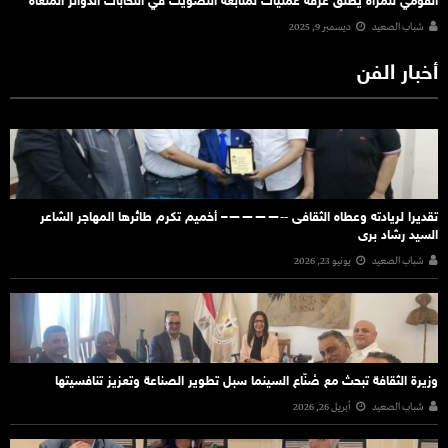
القومي للمرأة يطلق غرفة عمليات لمتابعة التصويت في انتخابات الدوائر الملغاة
شباب الصعيد
ديسمبر 9, 2025
أخبار الفن
تقديرا لريادته وعطاه الثقافى ‐‐————– أخميم تكرم طائرها المهاجر الشاعر
السيد رشاد برى
شباب الصعيد
يونيو 23, 2026
وزيرة الثقافة تبحث مع صُنّاع السينما سبل تطوير الصناعة وتعزيز تنافسيتها
شباب الصعيد
أبريل 26, 2026