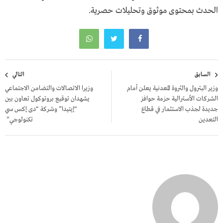
الحدث بمحتوى موثوق وتحليلات حصرية.
تصفّح
السابق
التالي
المقالات
وزير البترول والثروة المعدنية يعلن أمام
وزيرا الاتصالات والتضامن الاجتماعي
الشركات الأسترالية حزمة حوافز
يشهدان توقيع بروتوكول تعاون بين
جديدة لجذب الاستثمار في قطاع
“إيتيدا” وشركة “دى إكس سي
التعدين
تكنولوجي”