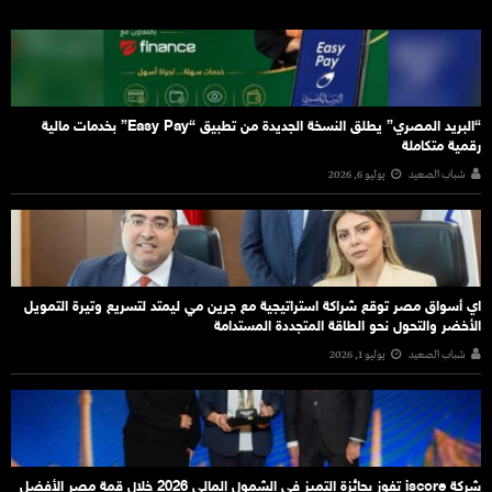
“البريد المصري” يطلق النسخة الجديدة من تطبيق “Easy Pay” بخدمات مالية
رقمية متكاملة
شباب الصعيد
يوليو 6, 2026
اي أسواق مصر توقع شراكة استراتيجية مع جرين مي ليمتد لتسريع وتيرة التمويل
الأخضر والتحول نحو الطاقة المتجددة المستدامة
شباب الصعيد
يوليو 1, 2026
شركة iscore تفوز بجائزة التميز في الشمول المالي 2026 خلال قمة مصر الأفضل