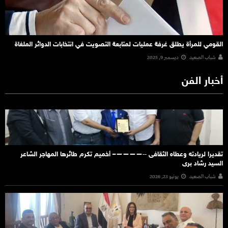
القومي للمرأة يطلق غرفة عمليات لمتابعة التصويت في انتخابات الدوائر الملغاة
شباب الصعيد
ديسمبر 9, 2025
أخبار الفن
تقديرا لريادته وعطاه الثقافى ‐‐————– أخميم تكرم طائرها المهاجر الشاعر
السيد رشاد برى
شباب الصعيد
يونيو 23, 2026