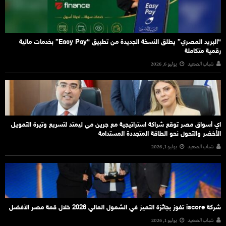
“البريد المصري” يطلق النسخة الجديدة من تطبيق “Easy Pay” بخدمات مالية
رقمية متكاملة
شباب الصعيد
يوليو 6, 2026
اي أسواق مصر توقع شراكة استراتيجية مع جرين مي ليمتد لتسريع وتيرة التمويل
الأخضر والتحول نحو الطاقة المتجددة المستدامة
شباب الصعيد
يوليو 1, 2026
شركة iscore تفوز بجائزة التميز في الشمول المالي 2026 خلال قمة مصر الأفضل
شباب الصعيد
يوليو 1, 2026