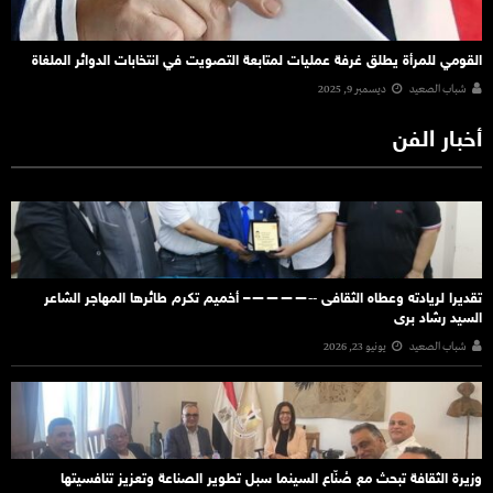
القومي للمرأة يطلق غرفة عمليات لمتابعة التصويت في انتخابات الدوائر الملغاة
شباب الصعيد
ديسمبر 9, 2025
أخبار الفن
تقديرا لريادته وعطاه الثقافى ‐‐————– أخميم تكرم طائرها المهاجر الشاعر
السيد رشاد برى
شباب الصعيد
يونيو 23, 2026
وزيرة الثقافة تبحث مع صُنّاع السينما سبل تطوير الصناعة وتعزيز تنافسيتها