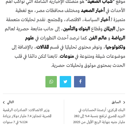
موقع
"
شباب الصعيد
"
هو منصتك الإخبارية الشاملة التي تواكب أهم
الأحداث في
أخبار الصعيد
ومختلف محافظات مصر، مع تغطية
متميزة لـ
أخبار
السياسة، الاقتصاد، والمجتمع. نقدم تحليلات متعمقة
حول
البرلمان
وقطاع
البنوك والتأمين
، إلى جانب متابعة حصرية لعالم
الرياضة
و
عالم الفن
. كما نرصد أحدث التطورات في
علوم
وتكنولوجيا
، ونوفر محتوى تحليليًا في قسم
المقالات
، بالإضافة إلى
موضوعات شيقة ومتنوعة في
منوعات
. تابعنا لتكن دائمًا في قلب
الحدث بمحتوى موثوق وتحليلات حصرية.
تصفّح
السابق
التالي
المقالات
البنك المركزي: أرصدة الحسابات في
وزير الاتصالات: الصادرات الرقمية
البريد المصري ترتفع بنسبة 4% إلى 282
المصرية تتجاوز 7.4 مليار دولار بزيادة
مليار جنيه بنهاية الربع الأول من 2025
124% في 7 سنوات