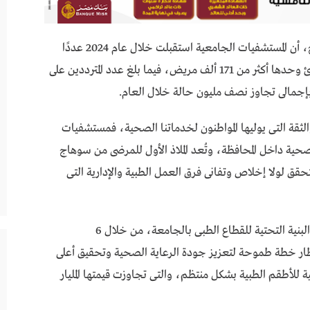
أكد الدكتور حسان النعمانى، رئيس جامعة سوهاج، أن المستشفيات الجامعية استقبلت خلال عام 2024 عددًا
ضخمًا من المرضى، حيث استقبلت مستشفى الطوارئ وحدها أكثر من 171 ألف مريض، فيما بلغ عدد المترددين على
لثقة التى يوليها المواطنون لخدماتنا الصحية، فمستشفيات
 من 70% من الخدمة الصحية داخل المحافظة، وتُعد الملاذ الأول للمرضى من سوهاج
حقق لولا إخلاص وتفانى فرق العمل الطبية والإدارية التى
وأضاف رئيس الجامعة، أن ما تحقق من تطوير فى البنية التحتية للقطاع الطبى بالجامعة، من خلال 6
ار خطة طموحة لتعزيز جودة الرعاية الصحية وتحقيق أعلى
 للأطقم الطبية بشكل منتظم، والتى تجاوزت قيمتها المليار