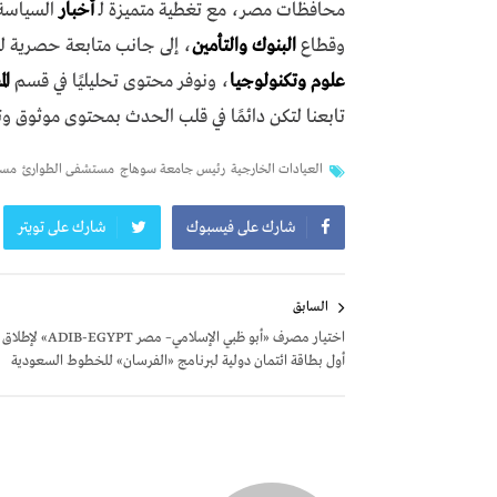
محافظات مصر، مع تغطية متميزة لـ
أخبار
السياسة،
وقطاع
البنوك والتأمين
، إلى جانب متابعة حصرية ل
علوم وتكنولوجيا
، ونوفر محتوى تحليليًا في قسم
ال
تابعنا لتكن دائمًا في قلب الحدث بمحتوى موثوق و
العيادات الخارجية
رئيس جامعة سوهاج
مستشفى الطوارئ
مست
شارك على فيسبوك
شارك على تويتر
تصفّح
السابق
المقالات
اختيار مصرف «أبو ظبي الإسلامي– مصر ADIB-EGYPT» لإطلاق
أول بطاقة ائتمان دولية لبرنامج «الفرسان» للخطوط السعودية