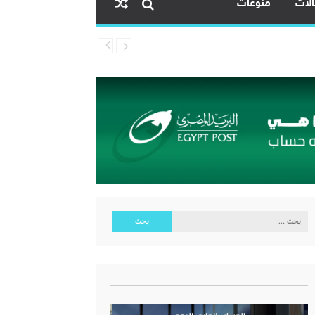
لات
منوعات
البحث
عن: