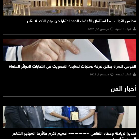
مجلس النواب يبدأ استقبال الأعضاء الجدد اعتبارا من يوم الأحد 4 يناير
شباب الصعيد
ديسمبر 30, 2025
القومي للمرأة يطلق غرفة عمليات لمتابعة التصويت في انتخابات الدوائر الملغاة
شباب الصعيد
ديسمبر 9, 2025
أخبار الفن
تقديرا لريادته وعطاه الثقافى ‐‐————– أخميم تكرم طائرها المهاجر الشاعر