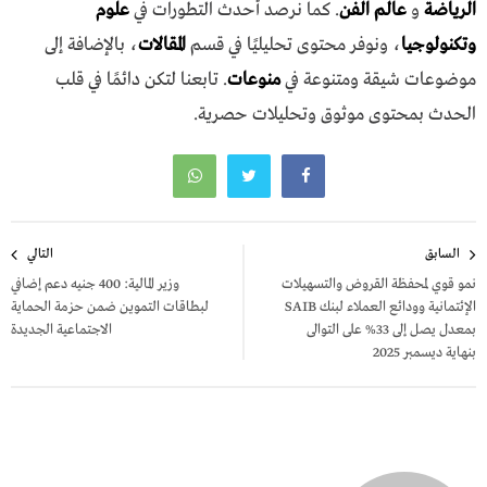
الرياضة
و
عالم الفن
. كما نرصد أحدث التطورات في
علوم
وتكنولوجيا
، ونوفر محتوى تحليليًا في قسم
المقالات
، بالإضافة إلى
موضوعات شيقة ومتنوعة في
منوعات
. تابعنا لتكن دائمًا في قلب
الحدث بمحتوى موثوق وتحليلات حصرية.
تصفّح
السابق
التالي
المقالات
نمو قوي لمحفظة القروض والتسهيلات
وزير المالية: 400 جنيه دعم إضافي
الإئتمانية وودائع العملاء لبنك SAIB
لبطاقات التموين ضمن حزمة الحماية
بمعدل يصل إلى 33% على التوالى
الاجتماعية الجديدة
بنهاية ديسمبر 2025