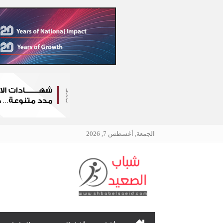
الجمعة, أغسطس 7, 2026
الرئيسية
نافذتك إلى أخبار وقضايا 
چرمين عامر تنضم إلى منظمة G100 التابعة للرابطة النسائية العالمية All Ladies League عن الإعلام الرقمي والتجارة الإلكترونية