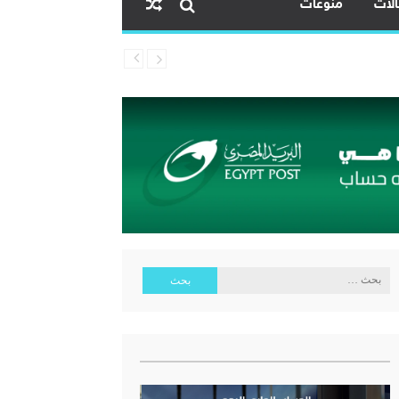
لات
منوعات
ية البنك المركزي المصري
البحث
عن: