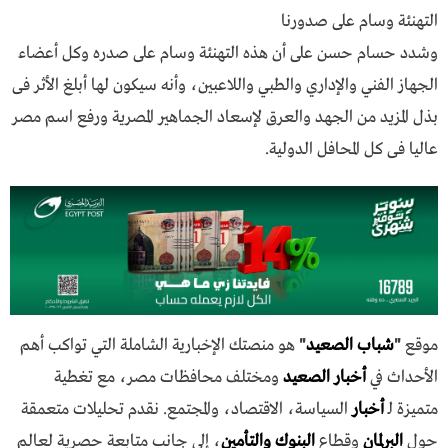
التهنئة وسام على صدورنا
وشدد حسام حسن على أن هذه التهنئة وسام على صدره وكل أعضاء
الجهاز الفني والإداري والطبي واللاعبين، وأنه سيكون لها أبلغ الأثر فى
بذل المزيد من الجهد والعرق لإسعاد الجماهير المصرية ورفع اسم مصر
عاليا فى كل المحافل الدولية.
موقع
"
شباب الصعيد
"
هو منصتك الإخبارية الشاملة التي تواكب أهم
الأحداث في
أخبار الصعيد
ومختلف محافظات مصر، مع تغطية
متميزة لـ
أخبار
السياسة، الاقتصاد، والمجتمع. نقدم تحليلات متعمقة
حول
البرلمان
وقطاع
البنوك والتأمين
، إلى جانب متابعة حصرية لعالم