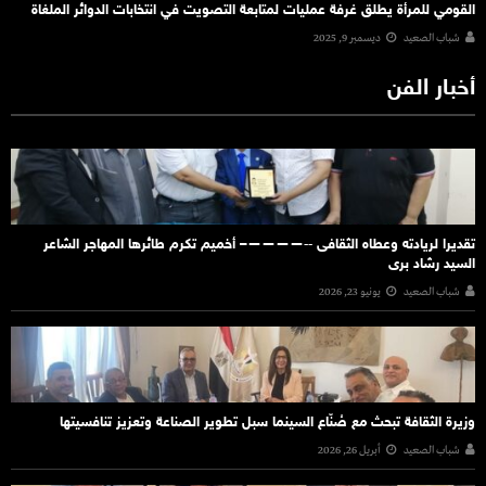
القومي للمرأة يطلق غرفة عمليات لمتابعة التصويت في انتخابات الدوائر الملغاة
شباب الصعيد
ديسمبر 9, 2025
أخبار الفن
تقديرا لريادته وعطاه الثقافى ‐‐————– أخميم تكرم طائرها المهاجر الشاعر
السيد رشاد برى
شباب الصعيد
يونيو 23, 2026
وزيرة الثقافة تبحث مع صُنّاع السينما سبل تطوير الصناعة وتعزيز تنافسيتها
شباب الصعيد
أبريل 26, 2026