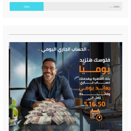
البحث
عن: