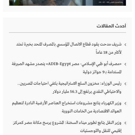
أحدث المقالات
شريف مدحت يقود قطاع الاتصال المؤسسي بالمصرف المتحد بخبرة تمتد
لأكثر من 18 عاماً
«مصرف أبو ظبي الإسلامي- مصر ADIB-Egypt» يتصدر مشهد الصيرفة
المستدامة بـ 9 جوائز دولية
رئيس الوزراء: مخزون السلع الاستراتيجية يكفي احتياجات المصريين..
والاحتياطي النقدي يرتفع إلى 56.3 مليار دولار
وزير الكهرباء يتابع مشروعات استخراج العناصر الأرضية النادرة لتعظيم
العوائد الاقتصادية من الخامات النووية
وزير النقل يتابع تطوير ميناء السخنة: المشروع يرسخ مكانة مصر كمركز
إقليمي للنقل واللوجستيات