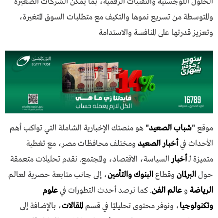
الحلول اللوجستية والتقنيات الرقمية، بما يمكّن الشركات الصغيرة
والمتوسطة من تسريع نموها والتكيف مع متطلبات السوق المتغيرة،
وتعزيز قدرتها على المنافسة والاستدامة
موقع
"
شباب الصعيد
"
هو منصتك الإخبارية الشاملة التي تواكب أهم
الأحداث في
أخبار الصعيد
ومختلف محافظات مصر، مع تغطية
متميزة لـ
أخبار
السياسة، الاقتصاد، والمجتمع. نقدم تحليلات متعمقة
حول
البرلمان
وقطاع
البنوك والتأمين
، إلى جانب متابعة حصرية لعالم
الرياضة
و
عالم الفن
. كما نرصد أحدث التطورات في
علوم
وتكنولوجيا
، ونوفر محتوى تحليليًا في قسم
المقالات
، بالإضافة إلى