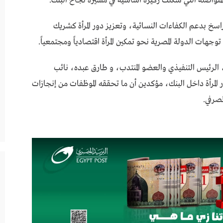
متواصلة التي شكلت ركيزة أساسية في مسيرة نجاح البنك.
لتزامه الراسخ بدعم الكفاءات النسائية، وتعزيز دور المرأة كشريك
وجهات الدولة المصرية نحو تمكين المرأة اقتصادياً ومجتمعياً.
 الرئيس التنفيذي والعضو المنتدب، و طارق عبده، نائب
 المرأة داخل البنك، مؤكدين أن ما تحققه الموظفات من إنجازات
مصرفي.