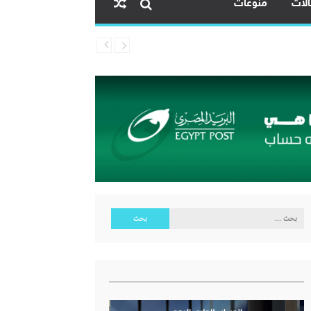
لات
منوعات
البحث
عن: