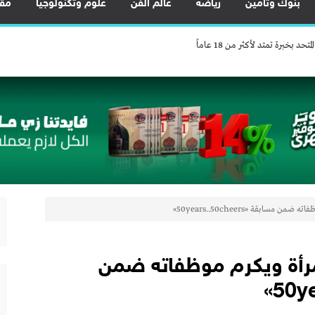
بنوك وتأمين
رياضة
عالم الفن
علوم وتكنولوجيا
مقا
خبرة تمتد لأكثر من 18 عاماً
يين.. والاحتياطي النقدي يرتفع إلى 56.3 مليار دولار
ضية النادرة لتعظيم العوائد الاقتصادية من الخامات النووية
خ مكانة مصر كمركز إقليمي للنقل واللوجستيات
في أسوان بعد توقف منذ 2022
قدم العديد من العروض المجانية دعمًا للشمول المالي تحت رعاية البنك المركزي المصري
لى تمويل السيارات.. استلام فوري وكاش باك
خبرة تمتد لأكثر من 18 عاماً
ر المرأة ويكرم موظفاته ضمن
يين.. والاحتياطي النقدي يرتفع إلى 56.3 مليار دولار