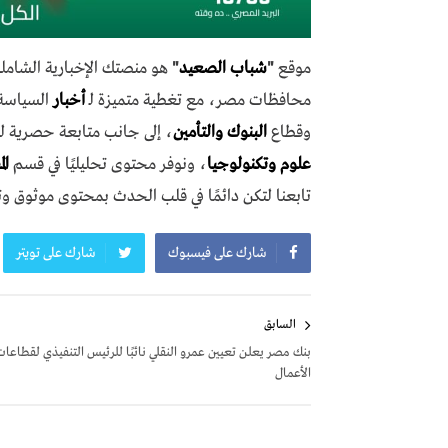
موقع
"
شباب الصعيد
"
هو منصتك الإخبارية الشاملة
محافظات مصر، مع تغطية متميزة لـ
أخبار
السياسة،
وقطاع
البنوك والتأمين
، إلى جانب متابعة حصرية ل
علوم وتكنولوجيا
، ونوفر محتوى تحليليًا في قسم
ال
تابعنا لتكن دائمًا في قلب الحدث بمحتوى موثوق و
شارك على فيسبوك
شارك على تويتر
تصفّح
السابق
المقالات
بنك مصر يعلن تعيين عمرو النقلي نائبًا للرئيس التنفيذي لقطاعا
الأعمال