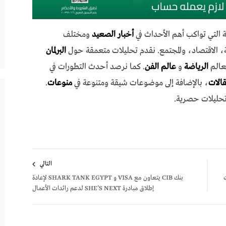
 التي تواكب أهم الأحداث في
أخبار الصعيد
ومختلف
 الاقتصاد، والمجتمع. نقدم تحليلات متعمقة حول
البرلمان
عالم
الرياضة
و
عالم الفن
. كما نرصد أحدث التطورات في
مقالات
، بالإضافة إلى موضوعات شيقة ومتنوعة في
منوعات
.
تحليلات حصرية.
التالي
ت
بنك CIB يتعاون مع VISA و SHARK TANK EGYPT لإعادة
إطلاق مبادرة SHE’S NEXT لدعم رائدات الأعمال