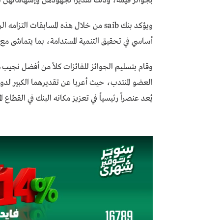
بجوائز قيمة، وذلك تقديراً لجهودهن وإسهاماتهن ال
ويؤكد بنك saib من خلال هذه المسابقات ا
أساسي في تحقيق التنمية المستدامة، بما يتماشى مع ت
وقام بتسليم الجوائز للفائزات كلاً من أفضل نجيب،
العضو المنتدب، حيث أعربا عن تقديرهما الكبير لدور
يُعد عنصراً رئيسياً في تعزيز مكانه البنك في القطاع ال