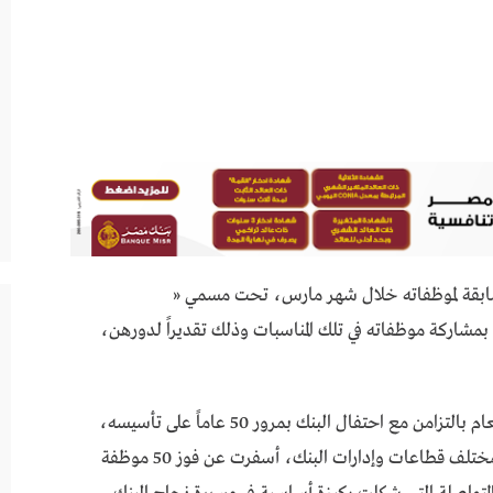
 حرص بنك saib على تنظيم مسابقة لموظفاته خلال شهر مارس، تحت مسمي «
هتمام البنك بمشاركة موظفاته في تلك المناسبات وذلك تقديراً لدورهن،
يأتي تنظيم مسابقة « 50years..50cheers» هذا العام بالتزامن مع احتفال البنك بمرور 50 عاماً على تأسيسه،
حيث شهدت المسابقة تفاعلاً واسعاً من الموظفات بمختلف قطاعات وإدارات البنك، أسفرت عن فوز 50 موظفة