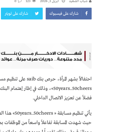
شباب الصعيد
أبريل 1, 2026
123
0
شارك على فيسبوك
شارك على تويتر
احتفالاً بشهر المرأة،
50years..50cheers»، وذلك في إطار إ
فضلاً عن تعزيز الاتصال الداخلي.