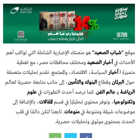
موقع
"
شباب الصعيد
"
هو منصتك الإخبارية الشاملة التي تواكب أهم
الأحداث في
أخبار الصعيد
ومختلف محافظات مصر، مع تغطية
متميزة لـ
أخبار
السياسة، الاقتصاد، والمجتمع. نقدم تحليلات متعمقة
حول
البرلمان
وقطاع
البنوك والتأمين
، إلى جانب متابعة حصرية لعالم
الرياضة
و
عالم الفن
. كما نرصد أحدث التطورات في
علوم
وتكنولوجيا
، ونوفر محتوى تحليليًا في قسم
المقالات
، بالإضافة إلى
موضوعات شيقة ومتنوعة في
منوعات
. تابعنا لتكن دائمًا في قلب
الحدث بمحتوى موثوق وتحليلات حصرية.