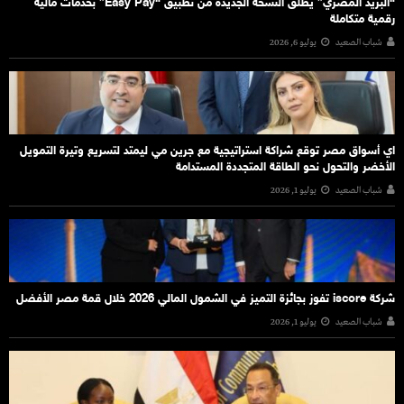
“البريد المصري” يطلق النسخة الجديدة من تطبيق “Easy Pay” بخدمات مالية
رقمية متكاملة
شباب الصعيد
يوليو 6, 2026
اي أسواق مصر توقع شراكة استراتيجية مع جرين مي ليمتد لتسريع وتيرة التمويل
الأخضر والتحول نحو الطاقة المتجددة المستدامة
شباب الصعيد
يوليو 1, 2026
شركة iscore تفوز بجائزة التميز في الشمول المالي 2026 خلال قمة مصر الأفضل
شباب الصعيد
يوليو 1, 2026