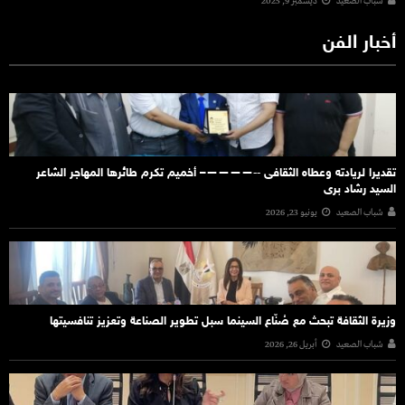
شباب الصعيد
ديسمبر 9, 2025
أخبار الفن
تقديرا لريادته وعطاه الثقافى ‐‐————– أخميم تكرم طائرها المهاجر الشاعر
السيد رشاد برى
شباب الصعيد
يونيو 23, 2026
وزيرة الثقافة تبحث مع صُنّاع السينما سبل تطوير الصناعة وتعزيز تنافسيتها
شباب الصعيد
أبريل 26, 2026