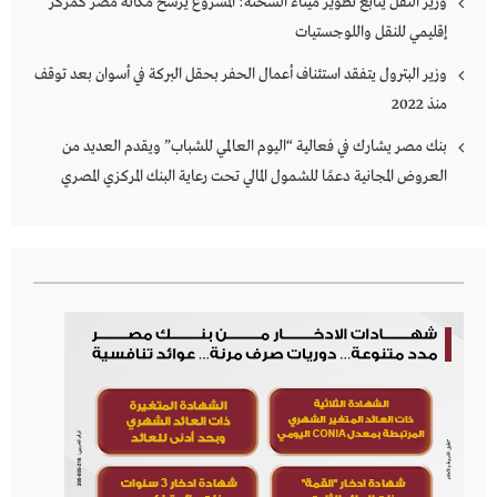
وزير النقل يتابع تطوير ميناء السخنة: المشروع يرسخ مكانة مصر كمركز
إقليمي للنقل واللوجستيات
وزير البترول يتفقد استئناف أعمال الحفر بحقل البركة في أسوان بعد توقف
منذ 2022
بنك مصر يشارك في فعالية “اليوم العالمي للشباب” ويقدم العديد من
العروض المجانية دعمًا للشمول المالي تحت رعاية البنك المركزي المصري