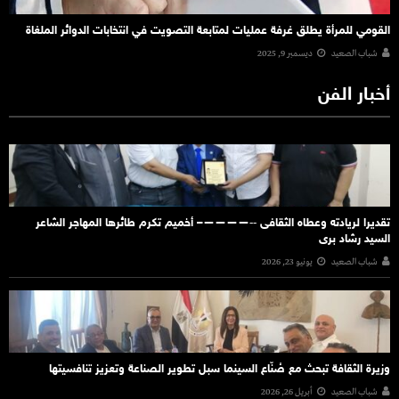
القومي للمرأة يطلق غرفة عمليات لمتابعة التصويت في انتخابات الدوائر الملغاة
شباب الصعيد
ديسمبر 9, 2025
أخبار الفن
تقديرا لريادته وعطاه الثقافى ‐‐————– أخميم تكرم طائرها المهاجر الشاعر
السيد رشاد برى
شباب الصعيد
يونيو 23, 2026
وزيرة الثقافة تبحث مع صُنّاع السينما سبل تطوير الصناعة وتعزيز تنافسيتها
شباب الصعيد
أبريل 26, 2026