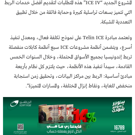
المشروع الجديد “ICE IV” هذه المتطلبات لتقديم أفضل خدمات الربط
التي تتميز بسعات تراسلية كبيرة وحماية فائقة من خلال تطبيق
التعددية للشبكة.
وتعتمد مبادرة Telin ICE على نموذج تكلفة فعال، ومعدل تنفيذ
أسرع، ويتضمن أنظمة مشروعات ICE سبع أنظمة كابلات منفصلة
تربط إندونيسيا بجميع الأسواق المحتملة، وخلال السنوات الخمس
القادمة، سيبدأ تنفيذ هذه الأنظمة، حيث يلتزم كل نظام بأربعة
مبادئ أساسية: الربط بين مراكز البيانات، وتحقيق زمن استجابة
منخفض للغاية، ونقاط إنزال المختلفة، والمسارات المتميزة”.