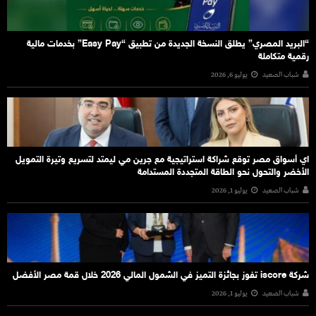
“البريد المصري” يطلق النسخة الجديدة من تطبيق “Easy Pay” بخدمات مالية
رقمية متكاملة
شباب الصعيد
يوليو 6, 2026
اي أسواق مصر توقع شراكة استراتيجية مع جرين مي ليمتد لتسريع وتيرة التمويل
الأخضر والتحول نحو الطاقة المتجددة المستدامة
شباب الصعيد
يوليو 1, 2026
شركة iscore تفوز بجائزة التميز في الشمول المالي 2026 خلال قمة مصر الأفضل
شباب الصعيد
يوليو 1, 2026