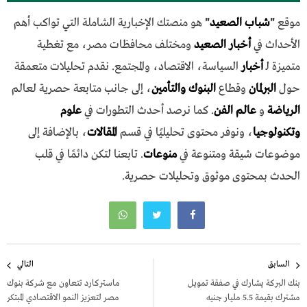
موقع
"
شباب الصعيد
"
هو منصتك الإخبارية الشاملة التي تواكب أهم
الأحداث في
أخبار الصعيد
ومختلف محافظات مصر، مع تغطية
متميزة لـ
أخبار
السياسة، الاقتصاد، والمجتمع. نقدم تحليلات متعمقة
حول
البرلمان
وقطاع
البنوك والتأمين
، إلى جانب متابعة حصرية لعالم
الرياضة
و
عالم الفن
. كما نرصد أحدث التطورات في
علوم
وتكنولوجيا
، ونوفر محتوى تحليليًا في قسم
المقالات
، بالإضافة إلى
موضوعات شيقة ومتنوعة في
منوعات
. تابعنا لتكن دائمًا في قلب
الحدث بمحتوى موثوق وتحليلات حصرية.
تصفّح
السابق
التالي
المقالات
بنك البركة يشارك في صفقة تمويل
ماستركارد تتعاون مع شركة بنوك
مشترك بقيمة 5.5 مليار جنيه
مصر لتعزيز النمو الاقتصادي المبتكر