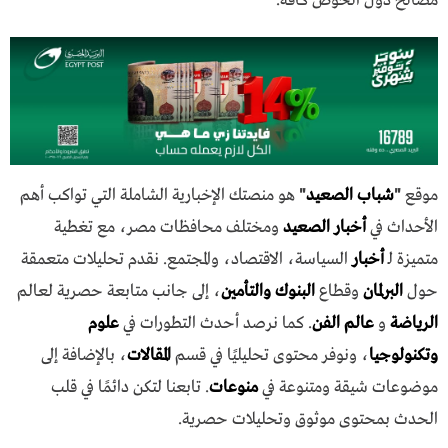
مصالح دول الحوض كافة.
موقع
"
شباب الصعيد
"
هو منصتك الإخبارية الشاملة التي تواكب أهم
الأحداث في
أخبار الصعيد
ومختلف محافظات مصر، مع تغطية
متميزة لـ
أخبار
السياسة، الاقتصاد، والمجتمع. نقدم تحليلات متعمقة
حول
البرلمان
وقطاع
البنوك والتأمين
، إلى جانب متابعة حصرية لعالم
الرياضة
و
عالم الفن
. كما نرصد أحدث التطورات في
علوم
وتكنولوجيا
، ونوفر محتوى تحليليًا في قسم
المقالات
، بالإضافة إلى
موضوعات شيقة ومتنوعة في
منوعات
. تابعنا لتكن دائمًا في قلب
الحدث بمحتوى موثوق وتحليلات حصرية.