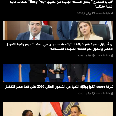
“البريد المصري” يطلق النسخة الجديدة من تطبيق “Easy Pay” بخدمات مالية
رقمية متكاملة
شباب الصعيد
يوليو 6, 2026
اي أسواق مصر توقع شراكة استراتيجية مع جرين مي ليمتد لتسريع وتيرة التمويل
الأخضر والتحول نحو الطاقة المتجددة المستدامة
شباب الصعيد
يوليو 1, 2026
شركة iscore تفوز بجائزة التميز في الشمول المالي 2026 خلال قمة مصر الأفضل
شباب الصعيد
يوليو 1, 2026