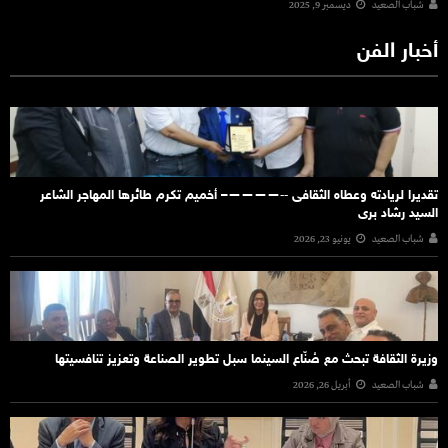
شباب الصعيد
ديسمبر 9, 2025
أخبار الفن
تقديرا لريادته وعطاه الثقافى ‐‐————– أخميم تكرم طائرها المهاجر الشاعر
السيد رشاد برى
شباب الصعيد
يونيو 23, 2026
وزيرة الثقافة تبحث مع صُنّاع السينما سبل تطوير الصناعة وتعزيز تنافسيتها
شباب الصعيد
أبريل 26, 2026