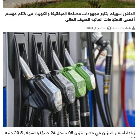
الدكتور سويلم يتابع مجهودات مصلحة الميكانيكا والكهرباء فى ختام موسم
أقصى الاحتياجات المائية الصيف الحالى
شباب الصعيد
سبتمبر 1, 2024
زيادة أسعار البنزين في مصر: بنزين 95 يسجل 24 جنيهًا والسولار 20.5 جنيه