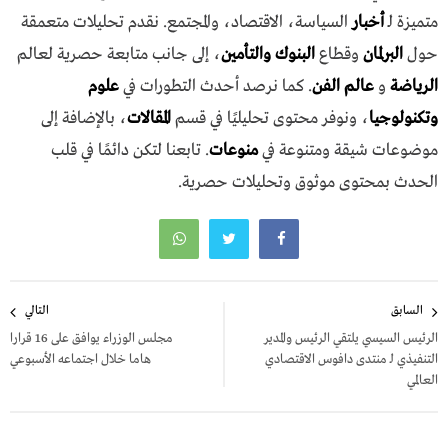
متميزة لـ
أخبار
السياسة، الاقتصاد، والمجتمع. نقدم تحليلات متعمقة
حول
البرلمان
وقطاع
البنوك والتأمين
، إلى جانب متابعة حصرية لعالم
الرياضة
و
عالم الفن
. كما نرصد أحدث التطورات في
علوم
وتكنولوجيا
، ونوفر محتوى تحليليًا في قسم
المقالات
، بالإضافة إلى
موضوعات شيقة ومتنوعة في
منوعات
. تابعنا لتكن دائمًا في قلب
الحدث بمحتوى موثوق وتحليلات حصرية.
تصفّح
السابق
التالي
المقالات
الرئيس السيسي يلتقي الرئيس والمدير
مجلس الوزراء يوافق على 16 قرارا
التنفيذي لـ منتدى دافوس الاقتصادي
هاما خلال اجتماعه الأسبوعي
العالمي