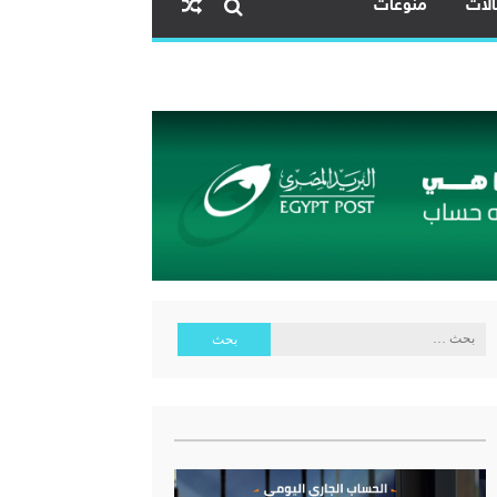
لات
منوعات
ية البنك المركزي المصري
البحث
عن: