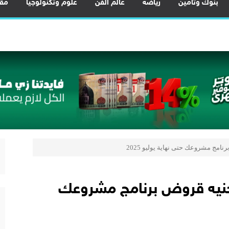
بنوك وتأمين
رياضة
عالم الفن
علوم وتكنولوجيا
مقا
 احتياجات المصريين.. والاحتياطي النقدي يرتفع إلى 56.3 مليار دولار
عناصر الأرضية النادرة لتعظيم العوائد الاقتصادية من الخامات النووية
 المشروع يرسخ مكانة مصر كمركز إقليمي للنقل واللوجستيات
 بحقل البركة في أسوان بعد توقف منذ 2022
لمي للشباب” ويقدم العديد من العروض المجانية دعمًا للشمول المالي تحت رعا
ضًا مميزًا على تمويل السيارات.. استلام فوري وكاش باك
 توطين تصنيع هياكل السيارات بالكامل وزيادة المكون المحلي
ية المشروعات لتعزيز ريادة الأعمال وزيادة الصادرات
محلية: 34 مليار جنيه قروض برنامج مشروعك