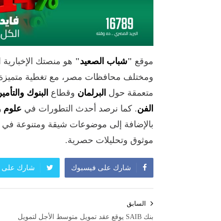
موقع
"
شباب الصعيد
"
هو منصتك الإخبارية 
ومختلف محافظات مصر، مع تغطية متميزة 
متعمقة حول
البرلمان
وقطاع
البنوك والتأمي
الفن
. كما نرصد أحدث التطورات في
علوم و
بالإضافة إلى موضوعات شيقة ومتنوعة في
موثوق وتحليلات حصرية.
شارك على فيسبوك
شارك على ت
تصفّح
السابق
المقالات
بنك SAIB يوقع عقد تمويل متوسط الأجل لتمويل