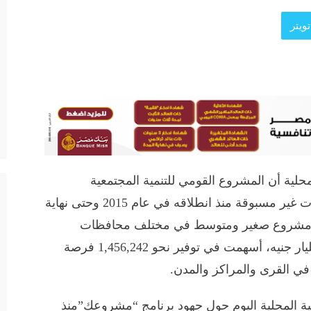
ويتر
حلية أن المشروع القومي للتنمية المجتمعية
والبشرية والمحلية “مشروعك” حقق إنجازات غير مسبوقة منذ انطلاقه في عام 2015 وحتى نهاية
20، حيث تم تمويل حوالى 221 ألف مشروع صغير ومتوسط في مختلف محافظات
الجمهورية، بإجمالي قروض تجاوزت 34.1 مليار جنيه، أسهمت في توفير نحو 1,456,242 فرصة
ي القرى والمراكز والمدن.
نمية المحلية اليوم حول جهود برنامج “مشروعك”منذ