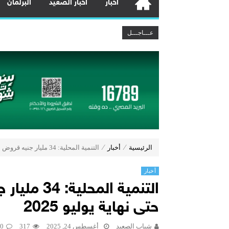
أخبار
أخبار الصعيد
البرلمان
رئيس الوزراء: مخزون السلع الاستراتيجية يكفي
عـــاجـــل
وزير الكهرباء يتابع مشروعات استخراج ال
وزير النقل يتابع تطوير ميناء السخنة:
وزير البترول يتفقد استئناف أعمال الحفر
بنك مصر يشارك في فعالية “اليوم العا
مصرف أبوظبي الإسلامي – مصر يطلق عر
هشام عز العرب ضمن قائمة أقوى 100 رئيس تنفيذي في الشرق الأوسط لعام 2026
چرمين عامر تنضم إلى منظمة G100 التابعة للرابطة النسائية العالمية All Ladies League عن الإعلام الرقمي والتجارة الإلكترونية
وزير الصناعة يبحث مع المجلس الرئاسي
رئيس الوزراء يتابع خطة تطوير جهاز تنم
الرئيسية
⁄
أخبار
⁄
التنمية المحلية: 34 مليار جنيه قروض برنامج مشروعك حتى نهاية يوليو 2025
أخبار
التنمية ال
حتى نهاية يوليو 2025
شباب الصعيد
أغسطس 24, 2025
317
0