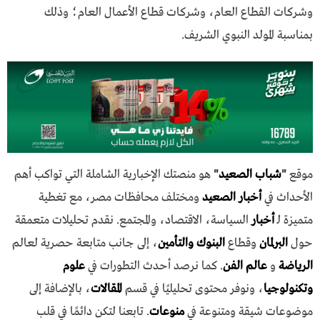
وشركات القطاع العام، وشركات قطاع الأعمال العام؛ وذلك
بمناسبة المولد النبوي الشريف.
موقع
"
شباب الصعيد
"
هو منصتك الإخبارية الشاملة التي تواكب أهم
الأحداث في
أخبار الصعيد
ومختلف محافظات مصر، مع تغطية
متميزة لـ
أخبار
السياسة، الاقتصاد، والمجتمع. نقدم تحليلات متعمقة
حول
البرلمان
وقطاع
البنوك والتأمين
، إلى جانب متابعة حصرية لعالم
الرياضة
و
عالم الفن
. كما نرصد أحدث التطورات في
علوم
وتكنولوجيا
، ونوفر محتوى تحليليًا في قسم
المقالات
، بالإضافة إلى
موضوعات شيقة ومتنوعة في
منوعات
. تابعنا لتكن دائمًا في قلب