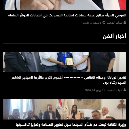
القومي للمرأة يطلق غرفة عمليات لمتابعة التصويت في انتخابات الدوائر الملغاة
شباب الصعيد
ديسمبر 9, 2025
أخبار الفن
تقديرا لريادته وعطاه الثقافى ‐‐————– أخميم تكرم طائرها المهاجر الشاعر
السيد رشاد برى
شباب الصعيد
يونيو 23, 2026
وزيرة الثقافة تبحث مع صُنّاع السينما سبل تطوير الصناعة وتعزيز تنافسيتها