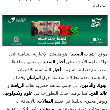
المتعاملين.
موقع
"
شباب الصعيد
"
هو منصتك الإخبارية الشاملة التي
تواكب أهم الأحداث في
أخبار الصعيد
ومختلف محافظات
مصر، مع تغطية متميزة لـ
أخبار
السياسة، الاقتصاد،
والمجتمع. نقدم تحليلات متعمقة حول
البرلمان
وقطاع
البنوك والتأمين
، إلى جانب متابعة حصرية لعالم
الرياضة
و
عالم الفن
. كما نرصد أحدث التطورات في
علوم وتكنولوجيا
،
ونوفر محتوى تحليليًا في قسم
المقالات
، بالإضافة إلى
موضوعات شيقة ومتنوعة في
منوعات
. تابعنا لتكن دائمًا في