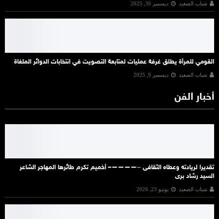
شباب الصعيد
ديسمبر 30, 2025
القومي للمرأة يطلق غرفة عمليات لمتابعة التصويت في انتخابات الدوائر الملغاة
شباب الصعيد
ديسمبر 9, 2025
أخبار الفن
تقديرا لريادته وعطاه الثقافى ‐‐————– أخميم تكرم طائرها المهاجر الشاعر
السيد رشاد برى
شباب الصعيد
يونيو 23, 2026