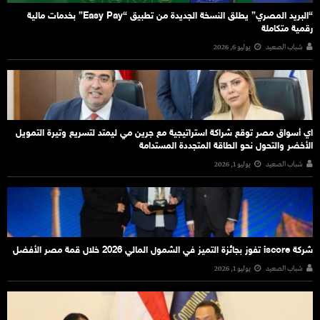
“البريد المصري” يطلق النسخة الجديدة من تطبيق “Easy Pay” بخدمات مالية
رقمية متكاملة
شباب الصعيد
يوليو 6, 2026
اي أسواق مصر توقع شراكة استراتيجية مع جرين مي ليمتد لتسريع وتيرة التمويل
الأخضر والتحول نحو الطاقة المتجددة المستدامة
شباب الصعيد
يوليو 1, 2026
شركة iscore تفوز بجائزة التميز في الشمول المالي 2026 خلال قمة مصر الأفضل
شباب الصعيد
يوليو 1, 2026