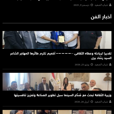
شباب الصعيد
ديسمبر 9, 2025
أخبار الفن
تقديرا لريادته وعطاه الثقافى ‐‐————– أخميم تكرم طائرها المهاجر الشاعر
السيد رشاد برى
شباب الصعيد
يونيو 23, 2026
وزيرة الثقافة تبحث مع صُنّاع السينما سبل تطوير الصناعة وتعزيز تنافسيتها
شباب الصعيد
أبريل 26, 2026