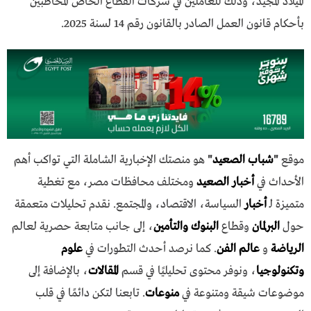
الميلاد المجيد، وذلك للعاملين في شركات القطاع الخاص المخاطبين
بأحكام قانون العمل الصادر بالقانون رقم 14 لسنة 2025.
موقع
"
شباب الصعيد
"
هو منصتك الإخبارية الشاملة التي تواكب أهم
الأحداث في
أخبار الصعيد
ومختلف محافظات مصر، مع تغطية
متميزة لـ
أخبار
السياسة، الاقتصاد، والمجتمع. نقدم تحليلات متعمقة
حول
البرلمان
وقطاع
البنوك والتأمين
، إلى جانب متابعة حصرية لعالم
الرياضة
و
عالم الفن
. كما نرصد أحدث التطورات في
علوم
وتكنولوجيا
، ونوفر محتوى تحليليًا في قسم
المقالات
، بالإضافة إلى
موضوعات شيقة ومتنوعة في
منوعات
. تابعنا لتكن دائمًا في قلب