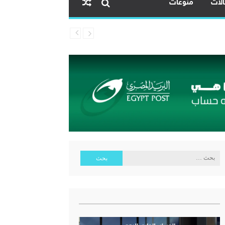
لات
منوعات
ية البنك المركزي المصري
البحث
عن: