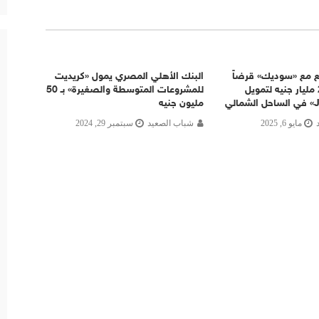
C يوقّع مع «سوديك» قرضاً
البنك الأهلي المصري يمول «كريديت
معبرياً بـ 2.45 مليار جنيه لتمويل
للمشروعات المتوسطة والصغيرة» بـ 50
مليون جنيه
مايو 6, 2025
شباب الصعيد
سبتمبر 29, 2024