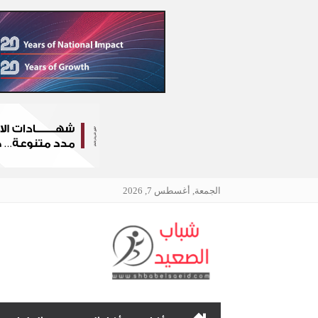
الجمعة, أغسطس 7, 2026
الرئيسية
نافذتك إلى أخبار وقضايا 
چرمين عامر تنضم إلى منظمة G100 التابعة للرابطة النسائية العالمية All Ladies League عن الإعلام الرقمي والتجارة الإلكترونية
وزير الصناعة يبحث مع المجلس الرئاسي