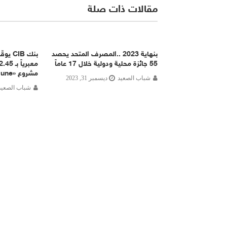
مقالات ذات صلة
بنهاية 2023 ..المصرف المتحد يحصد
بنك IB
55 جائزة محلية ودولية خلال 17 عاماً
مشروع «June» في الساحل الشمالي
شباب الصعيد
ديسمبر 31, 2023
شباب الصعيد