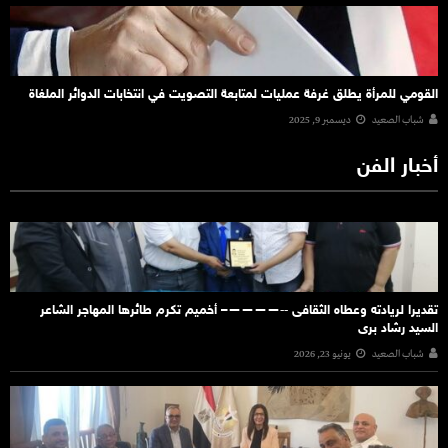
القومي للمرأة يطلق غرفة عمليات لمتابعة التصويت في انتخابات الدوائر الملغاة
شباب الصعيد
ديسمبر 9, 2025
أخبار الفن
تقديرا لريادته وعطاه الثقافى ‐‐————– أخميم تكرم طائرها المهاجر الشاعر
السيد رشاد برى
شباب الصعيد
يونيو 23, 2026