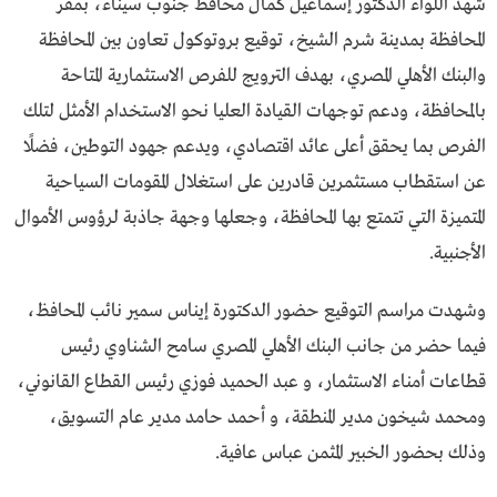
شهد اللواء الدكتور إسماعيل كمال محافظ جنوب سيناء، بمقر
المحافظة بمدينة شرم الشيخ، توقيع بروتوكول تعاون بين المحافظة
والبنك الأهلي المصري، بهدف الترويج للفرص الاستثمارية المتاحة
بالمحافظة، ودعم توجهات القيادة العليا نحو الاستخدام الأمثل لتلك
الفرص بما يحقق أعلى عائد اقتصادي، ويدعم جهود التوطين، فضلًا
عن استقطاب مستثمرين قادرين على استغلال المقومات السياحية
المتميزة التي تتمتع بها المحافظة، وجعلها وجهة جاذبة لرؤوس الأموال
الأجنبية.
وشهدت مراسم التوقيع حضور الدكتورة إيناس سمير نائب المحافظ،
فيما حضر من جانب البنك الأهلي المصري سامح الشناوي رئيس
قطاعات أمناء الاستثمار، و عبد الحميد فوزي رئيس القطاع القانوني،
ومحمد شيخون مدير المنطقة، و أحمد حامد مدير عام التسويق،
وذلك بحضور الخبير المثمن عباس عافية.