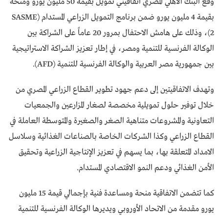
وقع البنك الأهلي المصري اتفاقيتي تمويل بقيمة 50 مليون يورو ومنحة
بقيمة 4 مليون يورو ضمن برنامج التمويل الزراعي المستدام (SASME
2)، وذلك على هامش الاحتفال بمرور 20 عاماً على الشراكة بين
الوكالة الفرنسية للتنمية ومصر، في إطار تعزيز الشراكة الاستراتيجية
بين جمهورية مصر العربية والوكالة الفرنسية للتنمية (AFD).
وتهدف الاتفاقيتين إلى دعم جهود تطوير القطاع الزراعي المصري من
خلال توفير حلول تمويلية مخصصة لصغار المزارعين والجمعيات
التعاونية والمشروعات متناهية الصغر والصغيرة والمتوسطة العاملة في
القطاع الزراعي وكذا الشركات الخاصة بالصناعات الغذائية وسلاسل
الامداد المتعلقة بها، بما يسهم في تعزيز الإنتاجية الزراعية وتحقيق
الأمن الغذائي ودعم النمو الاقتصادي المستدام.
كما تتضمن الاتفاقية منحة ومساعدة فنية بإجمالي قيمة 15 مليون
يورو مقدمة من الاتحاد الأوروبي ويديرها الوكالة الفرنسية للتنمية