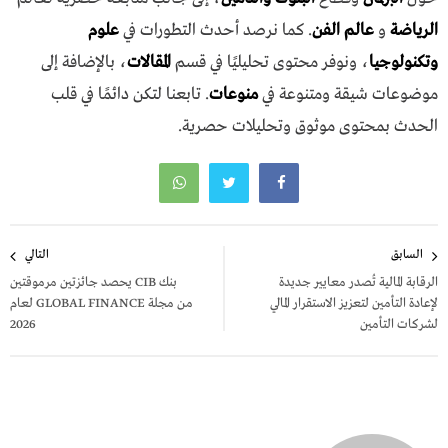
الرياضة
و
عالم الفن
. كما نرصد أحدث التطورات في
علوم
وتكنولوجيا
، ونوفر محتوى تحليليًا في قسم
المقالات
، بالإضافة إلى
موضوعات شيقة ومتنوعة في
منوعات
. تابعنا لتكن دائمًا في قلب
الحدث بمحتوى موثوق وتحليلات حصرية.
تصفّح
السابق
التالي
المقالات
الرقابة المالية تُصدر معايير جديدة
بنك CIB يحصد جائزتين مرموقتين
لإعادة التأمين لتعزيز الاستقرار المالي
من مجلة GLOBAL FINANCE لعام
لشركات التأمين
2026