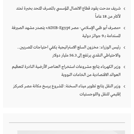
شريف مدحت يقود قطاع الاتصال المؤسسي بالمصرف المتحد بخبرة تمتد
لأكثر من 18 عاماً
«مصرف أبو ظبي الإسلامي- مصر ADIB-Egypt» يتصدر مشهد الصيرفة
المستدامة بـ 9 جوائز دولية
رئيس الوزراء: مخزون السلع الاستراتيجية يكفي احتياجات المصريين..
والاحتياطي النقدي يرتفع إلى 56.3 مليار دولار
وزير الكهرباء يتابع مشروعات استخراج العناصر الأرضية النادرة لتعظيم
العوائد الاقتصادية من الخامات النووية
وزير النقل يتابع تطوير ميناء السخنة: المشروع يرسخ مكانة مصر كمركز
إقليمي للنقل واللوجستيات