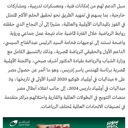
سبل الدعم لهم من إمكانات فنية، ومعسكرات تدريبية، ومشاركات
خارجية، بما يسهم في تمهيد الطريق نحو تحقيق الحلم الأكبر المتمثل
في الفوز بالميداليات الأولمبية والعالمية، مشيرًا إلى أن النجاح الذي حققته
روابط الرياضية خلال الفترة الماضية جاء نتيجة عمل جماعي ورؤية
واضحة تستند إلى توجيهات فخامة السيد الرئيس عبدالفتاح السيسي،
الداعم الأول والحقيقي للرياضة المصرية، وذلك بالتنسيق الكامل مع
وزارة الشباب والرياضة بقيادة الدكتور أشرف صبحي، واللجنة الأولمبية
المصرية برئاسة المهندس ياسر إدريس، وهو ما أثمر عن حصول مصر
على 6 ميداليات في أولمبياد طوكيو 2020 للمرة الأولى في تاريخها، و3
ميداليات في أولمبياد باريس 2024، إلى جانب اعتلاء أبطال مصر
منصات التتويج في البطولات العالمية والقارية واحتلالهم مراكز متقدمة
في تصنيفات الاتحادات العالمية لمختلف الرياضات.