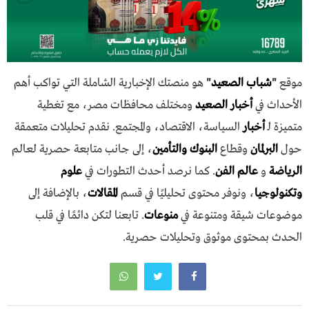
موقع
"
شباب الصعيد
"
هو منصتك الإخبارية الشاملة التي تواكب أهم
الأحداث في
أخبار الصعيد
ومختلف محافظات مصر، مع تغطية
متميزة لـ
أخبار
السياسة، الاقتصاد، والمجتمع. نقدم تحليلات متعمقة
حول
البرلمان
وقطاع
البنوك والتأمين
، إلى جانب متابعة حصرية لعالم
الرياضة
و
عالم الفن
. كما نرصد أحدث التطورات في
علوم
وتكنولوجيا
، ونوفر محتوى تحليليًا في قسم
المقالات
، بالإضافة إلى
موضوعات شيقة ومتنوعة في
منوعات
. تابعنا لتكن دائمًا في قلب
الحدث بمحتوى موثوق وتحليلات حصرية.