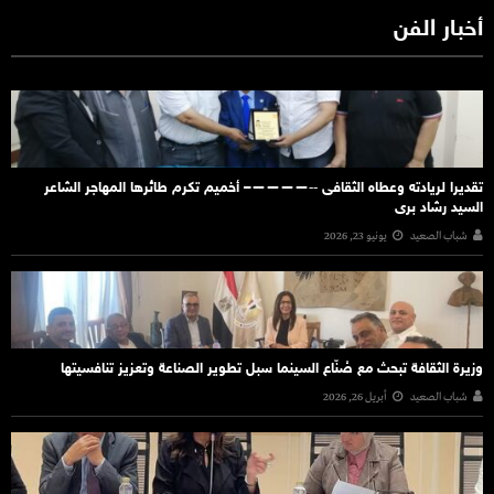
أخبار الفن
تقديرا لريادته وعطاه الثقافى ‐‐————– أخميم تكرم طائرها المهاجر الشاعر
السيد رشاد برى
شباب الصعيد
يونيو 23, 2026
وزيرة الثقافة تبحث مع صُنّاع السينما سبل تطوير الصناعة وتعزيز تنافسيتها
شباب الصعيد
أبريل 26, 2026