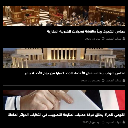
مجلس الشيوخ يبدأ مناقشة تعديلات الضريبة العقارية
شباب الصعيد
يناير 18, 2026
مجلس النواب يبدأ استقبال الأعضاء الجدد اعتبارا من يوم الأحد 4 يناير
شباب الصعيد
ديسمبر 30, 2025
القومي للمرأة يطلق غرفة عمليات لمتابعة التصويت في انتخابات الدوائر الملغاة
شباب الصعيد
ديسمبر 9, 2025