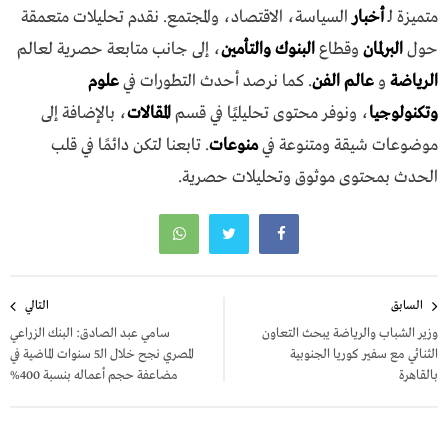
متميزة لـ
أخبار
السياسة، الاقتصاد، والمجتمع. نقدم تحليلات متعمقة
حول
البرلمان
وقطاع
البنوك والتأمين
، إلى جانب متابعة حصرية لعالم
الرياضة
و
عالم الفن
. كما نرصد أحدث التطورات في
علوم
وتكنولوجيا
، ونوفر محتوى تحليليًا في قسم
المقالات
، بالإضافة إلى
موضوعات شيقة ومتنوعة في
منوعات
. تابعنا لتكن دائمًا في قلب
الحدث بمحتوى موثوق وتحليلات حصرية.
تصفّح
السابق
التالي
المقالات
وزير الشباب والرياضة يبحث التعاون
سامي عبد الصادق: البنك الزراعي
الثنائي مع سفير كوريا الجنوبية
المصري نجح خلال الـ5 سنوات الماضية في
بالقاهرة
مضاعفة حجم أعماله بنسبة 400%