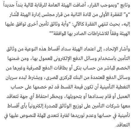
وتابع “وبموجب القرار، أضافت الهيئة العامة للرقابة المالية بنداً جديداً
“و” للفقرة الأولى من المادة الثانية من قرار مجلس إدارة الهيئة المُشار
إليه، بحيث تنتهي الفقرة كالآتي: “وأية وثائق تأمين أخرى توافق عليها
الهيئة وفقاً للاشتراطات الصادر بها الموافقة””
وأشار الإتحاد، إلى اعتماد الهيئة سداد أقساط هذه النوعية من وثائق
التأمين باستخدام وسائل الدفع الإلكترونى المعمول بها، ومن ضمنها
الخصم المباشر من حساب بنكى أو بطاقات الدفع المصرفية وغيرها من
وسائل الدفع المعتمدة من البنك المركزى المصرى، ويشترط لبدء سريان
التغطية التأمينية أن تكون قيمة القسط قد تم خصمها على حساب
العميل أو قام بسدادها أو بتحويلها، ويحظر احتفاظ أي جهة تتعاقد
معها شركات التأمين على توزيع الوثائق المصدرة إلكترونياً بأى أقساط
تأمينية في حسابها وعدم توريدها لفترة تتعدى المهلة المنصوص عليها في
التعاقد.