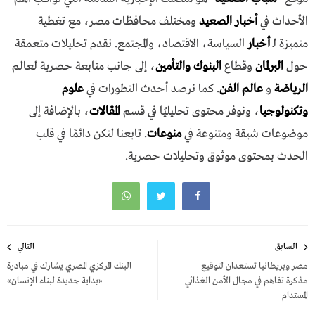
الأحداث في
أخبار الصعيد
ومختلف محافظات مصر، مع تغطية
متميزة لـ
أخبار
السياسة، الاقتصاد، والمجتمع. نقدم تحليلات متعمقة
حول
البرلمان
وقطاع
البنوك والتأمين
، إلى جانب متابعة حصرية لعالم
الرياضة
و
عالم الفن
. كما نرصد أحدث التطورات في
علوم
وتكنولوجيا
، ونوفر محتوى تحليليًا في قسم
المقالات
، بالإضافة إلى
موضوعات شيقة ومتنوعة في
منوعات
. تابعنا لتكن دائمًا في قلب
الحدث بمحتوى موثوق وتحليلات حصرية.
تصفّح
السابق
التالي
المقالات
مصر وبريطانيا تستعدان لتوقيع
البنك المركزي المصري يشارك في مبادرة
مذكرة تفاهم في مجال الأمن الغذائي
«بداية جديدة لبناء الإنسان»
المستدام