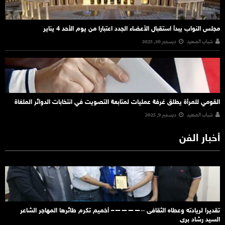
مجلس النواب يبدأ استقبال الأعضاء الجدد اعتبارا من يوم الأحد 4 يناير
شباب الصعيد
ديسمبر 30, 2025
القومي للمرأة يطلق غرفة عمليات لمتابعة التصويت في انتخابات الدوائر الملغاة
شباب الصعيد
ديسمبر 9, 2025
أخبار الفن
تقديرا لريادته وعطاه الثقافى ‐‐————– أخميم تكرم طائرها المهاجر الشاعر
السيد رشاد برى