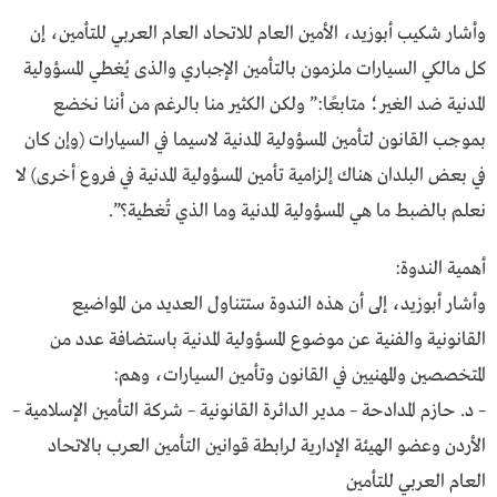
وأشار شكيب أبوزيد، الأمين العام للاتحاد العام العربي للتأمين، إن
كل مالكي السيارات ملزمون بالتأمين الإجباري والذى يُغطي المسؤولية
المدنية ضد الغير؛ متابعًا:” ولكن الكثير منا بالرغم من أننا نخضع
بموجب القانون لتأمين المسؤولية المدنية لاسيما في السيارات (وإن كان
في بعض البلدان هناك إلزامية تأمين المسؤولية المدنية في فروع أخرى) لا
نعلم بالضبط ما هي المسؤولية المدنية وما الذي تُغطية؟”.
أهمية الندوة:
وأشار أبوزيد، إلى أن هذه الندوة ستتناول العديد من المواضيع
القانونية والفنية عن موضوع المسؤولية المدنية باستضافة عدد من
المتخصصين والمهنيين في القانون وتأمين السيارات، وهم:
– د. حازم المدادحة – مدير الدائرة القانونية – شركة التأمين الإسلامية –
الأردن وعضو الهيئة الإدارية لرابطة قوانين التأمين العرب بالاتحاد
العام العربي للتأمين