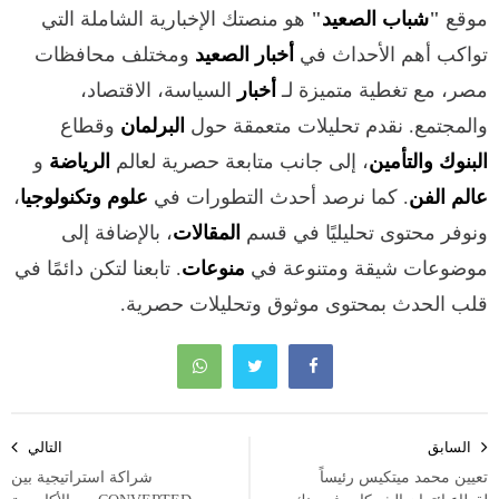
موقع
"
شباب الصعيد
"
هو منصتك الإخبارية الشاملة التي
تواكب أهم الأحداث في
أخبار الصعيد
ومختلف محافظات
مصر، مع تغطية متميزة لـ
أخبار
السياسة، الاقتصاد،
والمجتمع. نقدم تحليلات متعمقة حول
البرلمان
وقطاع
البنوك والتأمين
، إلى جانب متابعة حصرية لعالم
الرياضة
و
عالم الفن
. كما نرصد أحدث التطورات في
علوم وتكنولوجيا
،
ونوفر محتوى تحليليًا في قسم
المقالات
، بالإضافة إلى
موضوعات شيقة ومتنوعة في
منوعات
. تابعنا لتكن دائمًا في
قلب الحدث بمحتوى موثوق وتحليلات حصرية.
تصفّح
السابق
التالي
المقالات
تعيين محمد ميتكيس رئيساً
شراكة استراتيجية بين